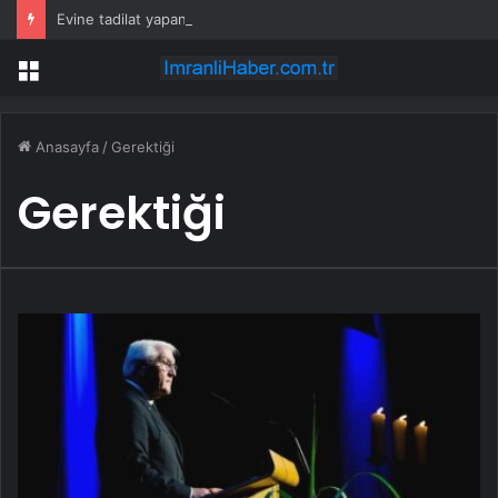
Evine tadilat yapan çift, gizli bölmede deste deste para buldu
Menü
Anasayfa
/
Gerektiği
Gerektiği