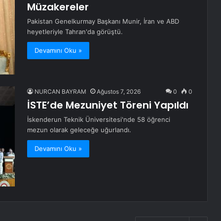
Müzakereler
Pakistan Genelkurmay Başkanı Munir, İran ve ABD
heyetleriyle Tahran'da görüştü.
Devamını Oku »
NURCAN BAYRAM
Ağustos 7, 2026
0
0
İSTE’de Mezuniyet Töreni Yapıldı
İskenderun Teknik Üniversitesi'nde 58 öğrenci
mezun olarak geleceğe uğurlandı.
Devamını Oku »