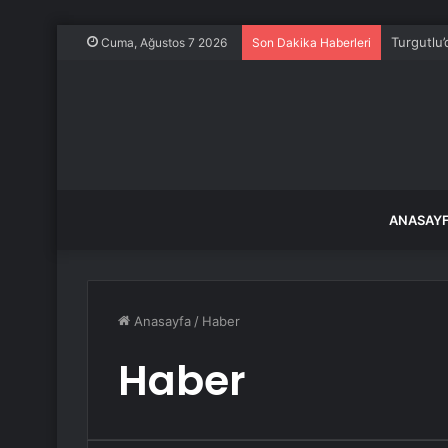
Turgutlu’
Cuma, Ağustos 7 2026
Son Dakika Haberleri
ANASAY
Anasayfa
/
Haber
Haber