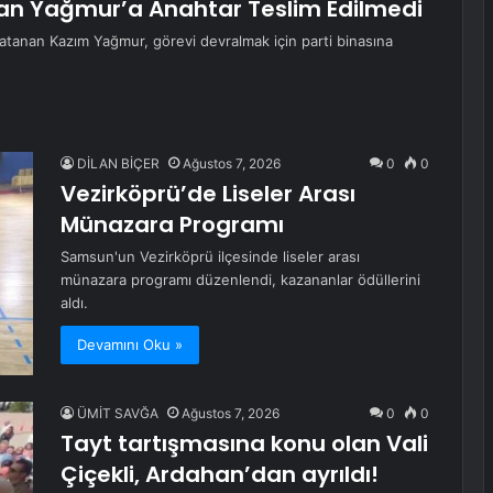
anan Yağmur’a Anahtar Teslim Edilmedi
 atanan Kazım Yağmur, görevi devralmak için parti binasına
DİLAN BİÇER
Ağustos 7, 2026
0
0
Vezirköprü’de Liseler Arası
Münazara Programı
Samsun'un Vezirköprü ilçesinde liseler arası
münazara programı düzenlendi, kazananlar ödüllerini
aldı.
Devamını Oku »
ÜMİT SAVĞA
Ağustos 7, 2026
0
0
Tayt tartışmasına konu olan Vali
Çiçekli, Ardahan’dan ayrıldı!