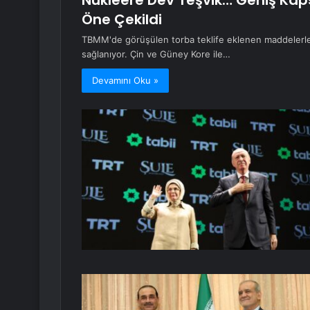
Nükleere Dev Teşvik… Geniş Kap
Öne Çekildi
TBMM'de görüşülen torba teklife eklenen maddelerle n
sağlanıyor. Çin ve Güney Kore ile…
Devamını Oku »