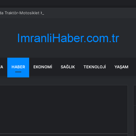
da Traktör-Motosiklet Kazası
FA
HABER
EKONOMI
SAĞLIK
TEKNOLOJI
YAŞAM