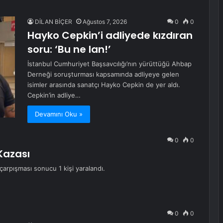
DİLAN BİÇER
Ağustos 7, 2026
0
0
Hayko Cepkin’i adliyede kızdıran
soru: ‘Bu ne lan!’
İstanbul Cumhuriyet Başsavcılığı’nın yürüttüğü Ahbap
Derneği soruşturması kapsamında adliyeye gelen
isimler arasında sanatçı Hayko Cepkin de yer aldı.
Cepkin’in adliye…
Devamını Oku »
0
0
Kazası
 çarpışması sonucu 1 kişi yaralandı.
0
0