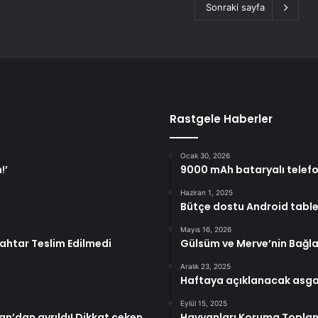
Sonraki sayfa
Rastgele Haberler
Ocak 30, 2026
!’
9000 mAh bataryalı telefo
Haziran 1, 2025
Bütçe dostu Android table
Mayıs 16, 2026
nahtar Teslim Edilmedi
Gülsüm ve Merve’nin Bağla
Aralık 23, 2025
Haftaya açıklanacak asgari
Eylül 15, 2025
an’dan ayrıldı! Dikkat çeken
Hayvanları Koruma Toplant