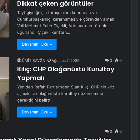
Dikkat çeken görüntüler
Tayt giydiği için tartışmalara konu olan ve
Cumhurbaşkanlığı kararnamesiyle görevden alınan
Vali Mehmet Fatih Çiçekli, Ardahan’dan törenle
uğurlandı. Çiçekli kentten…
Devamını Oku »
ÜMİT SAVĞA
Ağustos 7, 2026
0
0
Kılıç: CHP Olağanüstü Kurultay
Yapmalı
Yeniden Refah Partisi'nden Suat Kılıç, CHP'nin krizi
aşmak için olağanüstü kurultay düzenlemesi
gerektiğini belirtti.
Devamını Oku »
0
0