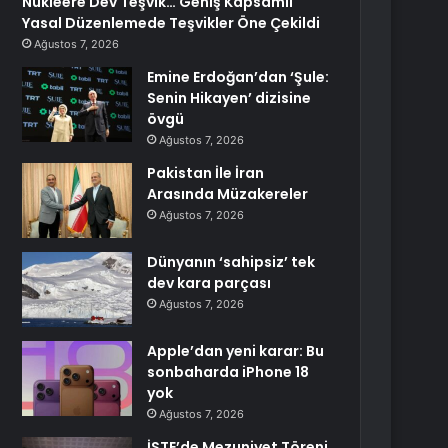
Nükleere Dev Teşvik… Geniş Kapsamlı
Yasal Düzenlemede Teşvikler Öne Çekildi
Ağustos 7, 2026
Emine Erdoğan’dan ‘Şule:
Senin Hikayen’ dizisine
övgü
Ağustos 7, 2026
Pakistan İle İran
Arasında Müzakereler
Ağustos 7, 2026
Dünyanın ‘sahipsiz’ tek
dev kara parçası
Ağustos 7, 2026
Apple’dan yeni karar: Bu
sonbaharda iPhone 18
yok
Ağustos 7, 2026
İSTE’de Mezuniyet Töreni