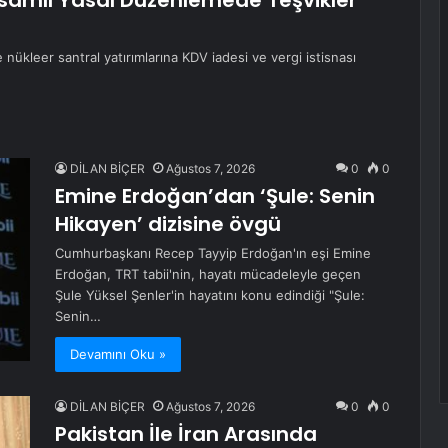
samlı Yasal Düzenlemede Teşvikler
ükleer santral yatırımlarına KDV iadesi ve vergi istisnası
DİLAN BİÇER
Ağustos 7, 2026
0
0
Emine Erdoğan’dan ‘Şule: Senin
Hikayen’ dizisine övgü
Cumhurbaşkanı Recep Tayyip Erdoğan'ın eşi Emine
Erdoğan, TRT tabii'nin, hayatı mücadeleyle geçen
Şule Yüksel Şenler'in hayatını konu edindiği "Şule:
Senin…
Devamını Oku »
DİLAN BİÇER
Ağustos 7, 2026
0
0
Pakistan İle İran Arasında