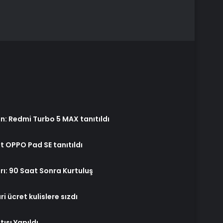
n: Redmi Turbo 5 MAX tanıtıldı
t OPPO Pad SE tanıtıldı
rı: 90 Saat Sonra Kurtuluş
 ücret kulislere sızdı
ısı Yapıldı