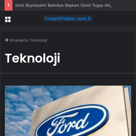
İzmir Büyükşehir Belediye Başkanı Cemil Tugay AKP’ye mi geçiyor? Açıklama geldi…
Menü
Anasayfa
/
Teknoloji
Teknoloji