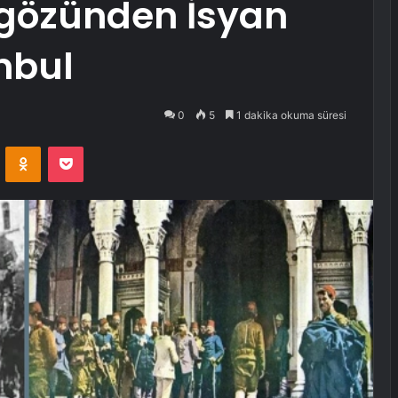
gözünden İsyan
nbul
0
5
1 dakika okuma süresi
VKontakte
Odnoklassniki
Pocket