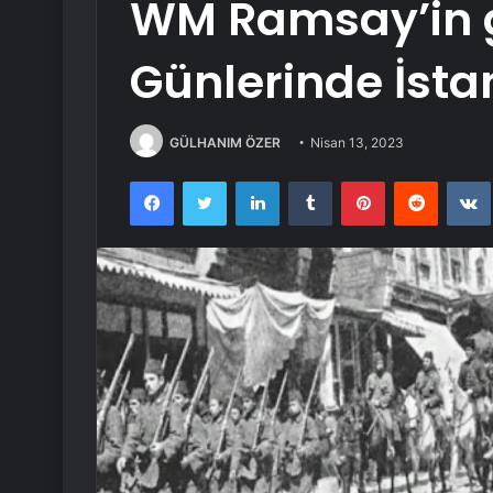
WM Ramsay’in 
Günlerinde İsta
GÜLHANIM ÖZER
Nisan 13, 2023
Facebook
Twitter
LinkedIn
Tumblr
Pinterest
Reddit