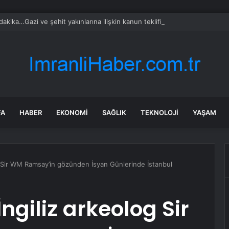
akika…Gazi ve şehit yakınlarına ilişkin kanun teklifi kabul edildi
FA
HABER
EKONOMI
SAĞLIK
TEKNOLOJI
YAŞAM
og Sir WM Ramsay’in gözünden İsyan Günlerinde İstanbul
İngiliz arkeolog Sir