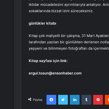
iktidar mücadelesini ayrıntılarıyla anlatıyor. An
sokaklarında bizzat izini süreceksiniz.
günlükler kitabı
Kitap çok maliyetli bir çalışma, 31 Mart Ayakl
tarafından yazılan bir günlükten derlenen notla
yepyeni ve bilinmeyen fotoğrafları da içermekted
Kitap sayfası için link:
ergul.tosun@ensonhaber.com
Facebook
Twitter
LinkedIn
Tumblr
Pint
Paylaş