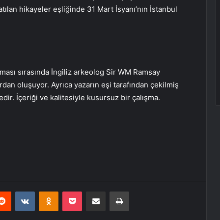
latılan hikayeler eşliğinde 31 Mart İsyanı’nın İstanbul
anması sırasında İngiliz arkeolog Sir WM Ramsay
rdan oluşuyor. Ayrıca yazarın eşi tarafından çekilmiş
ir. İçeriği ve kalitesiyle kusursuz bir çalışma.
erest
Reddit
VKontakte
Odnoklassniki
Pocket
E-Posta ile paylaş
Yazdır