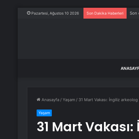
Son d
Pazartesi, Ağustos 10 2026
Son Dakika Haberleri
ANASAY
Anasayfa
/
Yaşam
/
31 Mart Vakası: İngiliz arkeol
Yaşam
31 Mart Vakası: 