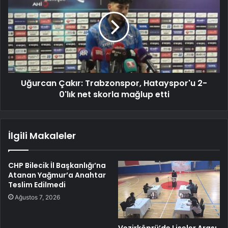
Uğurcan Çakır: Trabzonspor, Hatayspor'u 2-
0'lık net skorla mağlup etti
İlgili Makaleler
CHP Bilecik İl Başkanlığı’na
Atanan Yağmur’a Anahtar
Teslim Edilmedi
Ağustos 7, 2026
Vezirköprü’de Liseler Arası