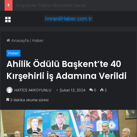
CHP Bilecik İl Başkanlığı’na Atanan Yağmur’a Anahtar Teslim Edilmedi
Menü
Anasayfa
/
Haber
Haber
Ahilik Ödülü Başkent’te 40
Kırşehirli İş Adamına Verildi
HATİCE AKKOYUNLU
Şubat 12, 2024
0
2
3 dakika okuma süresi