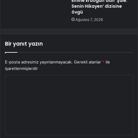
Emine Erdoğan’dan ‘Şule:
Senin Hikayen’ dizisine
övgü
Ağustos 7, 2026
Bir yanıt yazın
E-posta adresiniz yayınlanmayacak.
Gerekli alanlar
*
ile
işaretlenmişlerdir
Y
o
r
u
m
*