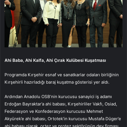
Ahi Baba, Ahi Kalfa, Ahi Çırak Kulübesi Kuşatması
Programda Kırşehir esnaf ve sanatkarlar odaları birliğinin
Kırşehirli hazırladığı baraj kuşatma gösterisi yer aldı.
Ardından Anadolu OSB’nin kurucusu sanayici iş adamı
Erdoğan Bayraktar’a ahi babası, Kırşehirliler Vakfı, Osiad,
Federasyon ve Konfederasyon kurucusu Mehmet
Akyürek’e ahi babası, Ortotek’in kurucusu Mustafa Düger’e
ahi babası olarak, ortez ve protez sektörünün dev firması.