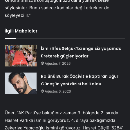
kendi aramızda konuştuğumuzu daha yüksek sesle
söylesinler. Bunu sadece kadınlar değil erkekler de
söyleyebilir.”
İlgili Makaleler
İzmir Efes Selçuk’ta engelsiz yaşamda
üreterek güçleniyorlar
Ağustos 7, 2026
Rolünü Burak Özçivit’e kaptıran Uğur
Güneş’in yeni dizisi belli oldu
Ağustos 6, 2026
Üner, “AK Parti’ye baktığınız zaman 3. bölgede 2. sırada
Hasret Varlıklı ismini görüyoruz. 4. sıraya baktığımızda
Zekeriya Yapıcıoğlu ismini görüyoruz. Hasret Güçlü ‘6284’