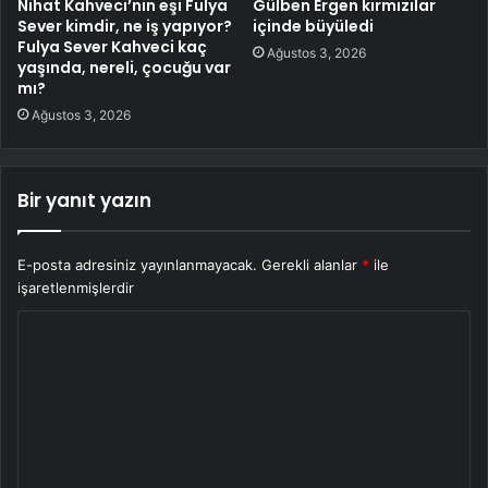
Nihat Kahveci’nin eşi Fulya
Gülben Ergen kırmızılar
Sever kimdir, ne iş yapıyor?
içinde büyüledi
Fulya Sever Kahveci kaç
Ağustos 3, 2026
yaşında, nereli, çocuğu var
mı?
Ağustos 3, 2026
Bir yanıt yazın
E-posta adresiniz yayınlanmayacak.
Gerekli alanlar
*
ile
işaretlenmişlerdir
Y
o
r
u
m