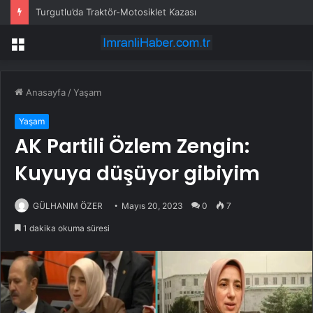
Turgutlu’da Traktör-Motosiklet Kazası
Menü
Anasayfa
/
Yaşam
Yaşam
AK Partili Özlem Zengin:
Kuyuya düşüyor gibiyim
GÜLHANIM ÖZER
Mayıs 20, 2023
0
7
1 dakika okuma süresi