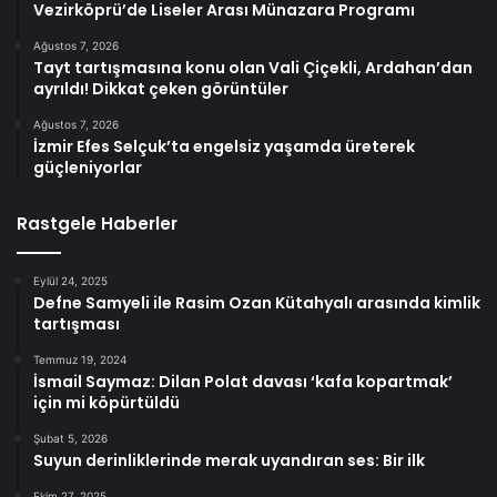
Vezirköprü’de Liseler Arası Münazara Programı
Ağustos 7, 2026
Tayt tartışmasına konu olan Vali Çiçekli, Ardahan’dan
ayrıldı! Dikkat çeken görüntüler
Ağustos 7, 2026
İzmir Efes Selçuk’ta engelsiz yaşamda üreterek
güçleniyorlar
Rastgele Haberler
Eylül 24, 2025
Defne Samyeli ile Rasim Ozan Kütahyalı arasında kimlik
tartışması
Temmuz 19, 2024
İsmail Saymaz: Dilan Polat davası ‘kafa kopartmak’
için mi köpürtüldü
Şubat 5, 2026
Suyun derinliklerinde merak uyandıran ses: Bir ilk
Ekim 27, 2025