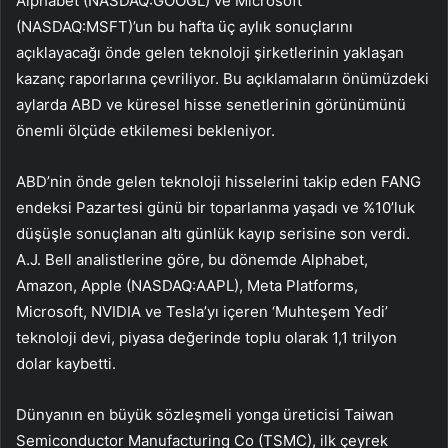
Alphabet (NASDAQ:
GOOGL
) ve Microsoft
(NASDAQ:
MSFT
)’un bu hafta üç aylık sonuçlarını
açıklayacağı önde gelen teknoloji şirketlerinin yaklaşan
kazanç raporlarına çevriliyor. Bu açıklamaların önümüzdeki
aylarda ABD ve küresel hisse senetlerinin görünümünü
önemli ölçüde etkilemesi bekleniyor.
ABD’nin önde gelen teknoloji hisselerini takip eden FANG
endeksi Pazartesi günü bir toparlanma yaşadı ve %10’luk
düşüşle sonuçlanan altı günlük kayıp serisine son verdi.
A.J. Bell analistlerine göre, bu dönemde Alphabet,
Amazon, Apple (NASDAQ:
AAPL
), Meta Platforms,
Microsoft, NVIDIA ve Tesla’yı içeren ‘Muhteşem Yedi’
teknoloji devi, piyasa değerinde toplu olarak 1,1 trilyon
dolar kaybetti.
Dünyanın en büyük sözleşmeli yonga üreticisi Taiwan
Semiconductor Manufacturing Co (TSMC), ilk çeyrek