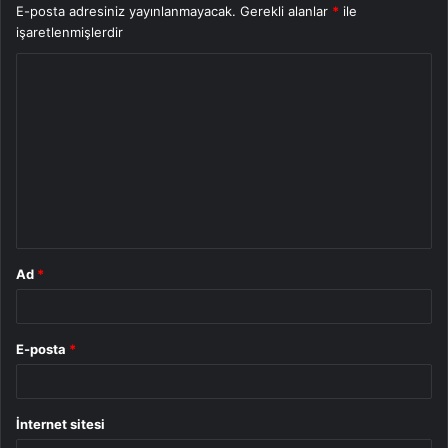
E-posta adresiniz yayınlanmayacak.
Gerekli alanlar
*
ile
işaretlenmişlerdir
Y
o
r
u
m
*
Ad
*
E-posta
*
İnternet sitesi