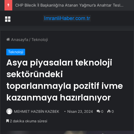
CHP Bilecik İl Başkanlığı’na Atanan Yağmur’a Anahtar Teslim Edilmedi
Menü
Anasayfa
/
Teknoloji
Teknoloji
Asya piyasaları teknoloji
sektöründeki
toparlanmayla pozitif ivme
kazanmaya hazırlanıyor
MEHMET HAZBİN KAZBEK
Nisan 23, 2024
0
0
2 dakika okuma süresi