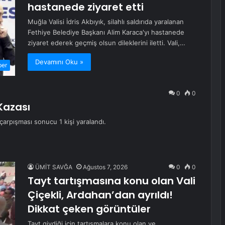
hastanede ziyaret etti
Muğla Valisi İdris Akbıyık, silahlı saldırıda yaralanan
Fethiye Belediye Başkanı Alim Karaca'yı hastanede
ziyaret ederek geçmiş olsun dileklerini iletti. Vali,…
Devamını Oku »
ber
0
0
Kazası
 çarpışması sonucu 1 kişi yaralandı.
ÜMİT SAVĞA
Ağustos 7, 2026
0
0
Tayt tartışmasına konu olan Vali
Çiçekli, Ardahan’dan ayrıldı!
Dikkat çeken görüntüler
Tayt giydiği için tartışmalara konu olan ve