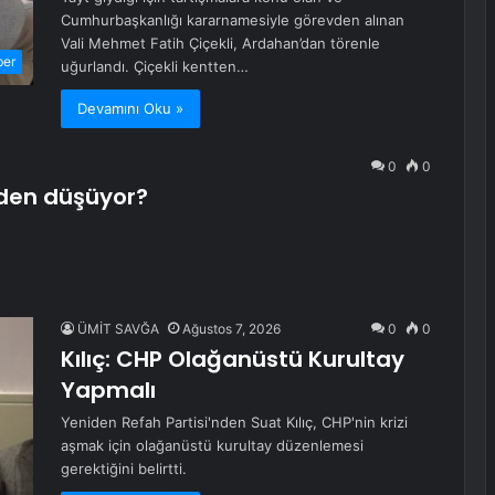
Cumhurbaşkanlığı kararnamesiyle görevden alınan
Vali Mehmet Fatih Çiçekli, Ardahan’dan törenle
ber
uğurlandı. Çiçekli kentten…
Devamını Oku »
0
0
den düşüyor?
ÜMİT SAVĞA
Ağustos 7, 2026
0
0
Kılıç: CHP Olağanüstü Kurultay
Yapmalı
Yeniden Refah Partisi'nden Suat Kılıç, CHP'nin krizi
aşmak için olağanüstü kurultay düzenlemesi
gerektiğini belirtti.