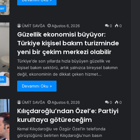
ber
ÜMİT SAVĞA
Ağustos 6, 2026
0
0
Güzellik ekonomisi büyüyor:
Türkiye kişisel bakım turizminde
yeni bir çekim merkezi olabilir
Türkiye'de son yıllarda hızla büyüyen güzellik ve
kişisel bakım sektörü, artık yalnızca bireysel bakımın
değil, ekonominin de dikkat çeken hizmet…
lık
Devamını Oku »
ÜMİT SAVĞA
Ağustos 6, 2026
0
0
Kılıçdaroğlu’ndan Özel’e: Partiyi
kurultaya götüreceğim
Kemal Kılıçdaroğlu ve Özgür Özel'in telefonda
görüştüğünü belirten Kılıçdaroğlu'nun basın