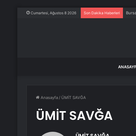
Bursa
Cumartesi, Ağustos 8 2026
Son Dakika Haberleri
ANASAY
Anasayfa
/
ÜMİT SAVĞA
ÜMİT SAVĞA
ÜMİT SAVĞA