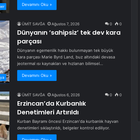
Devamını Oku »
ber
ÜMİT SAVĞA
Ağustos 7, 2026
0
0
Dünyanın ‘sahipsiz’ tek dev kara
parçası
Dünyanın egemenlik hakkı bulunmayan tek büyük
kara parçası Marie Byrd Land, buz altındaki devasa
jeotermal ısı kaynakları ve hızlanan bilimsel…
Devamını Oku »
ya
ÜMİT SAVĞA
Ağustos 6, 2026
0
0
Erzincan’da Kurbanlık
Denetimleri Artırıldı
Kurban Bayramı öncesi Erzincan'da kurbanlık hayvan
denetimleri sıklaştırıldı, belgeler kontrol ediliyor.
Devamını Oku »