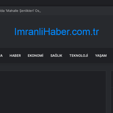
’da ‘Mahalle Şenlikleri’ Osmangazilileri eğlendiriyor
FA
HABER
EKONOMI
SAĞLIK
TEKNOLOJI
YAŞAM