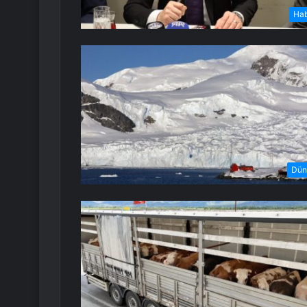
Ha
Dün