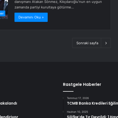
danışmanı Atakan Sönmez, Kılıçdaroğlu'nun en uygun
zamanda partiyi kurultaya götürme…
ber
Devamını Oku »
Sonraki sayfa
Rastgele Haberler
Temmuz 17, 2026
Yakalandı
TCMB Banka Kredileri Eğili
Haziran 10, 2025
lendiriyor
Silifke’de Tır Devrildi: 1 H