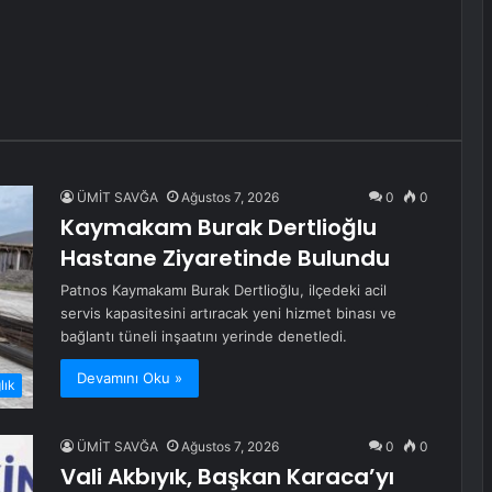
ÜMİT SAVĞA
Ağustos 7, 2026
0
0
Kaymakam Burak Dertlioğlu
Hastane Ziyaretinde Bulundu
Patnos Kaymakamı Burak Dertlioğlu, ilçedeki acil
servis kapasitesini artıracak yeni hizmet binası ve
bağlantı tüneli inşaatını yerinde denetledi.
Devamını Oku »
lık
ÜMİT SAVĞA
Ağustos 7, 2026
0
0
Vali Akbıyık, Başkan Karaca’yı