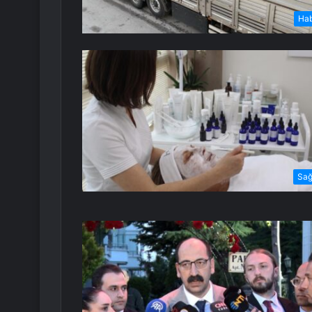
Ha
Sağ