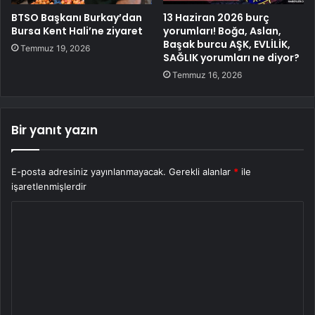
BTSO Başkanı Burkay’dan
13 Haziran 2026 burç
Bursa Kent Hali’ne ziyaret
yorumları! Boğa, Aslan,
Başak burcu AŞK, EVLİLİK,
Temmuz 19, 2026
SAĞLIK yorumları ne diyor?
Temmuz 16, 2026
Bir yanıt yazın
E-posta adresiniz yayınlanmayacak.
Gerekli alanlar
*
ile
işaretlenmişlerdir
Y
o
r
u
m