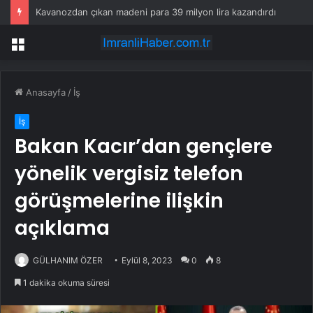
Kavanozdan çıkan madeni para 39 milyon lira kazandırdı
Menü
Anasayfa
/
İş
İş
Bakan Kacır’dan gençlere
yönelik vergisiz telefon
görüşmelerine ilişkin
açıklama
GÜLHANIM ÖZER
Eylül 8, 2023
0
8
1 dakika okuma süresi