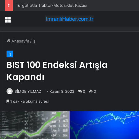
Turgutlu’da Traktör-Motosiklet Kazası
Menü
Anasayfa
/
İş
İş
BIST 100 Endeksi Artışla
Kapandı
SİMGE YILMAZ
Kasım 8, 2023
0
0
1 dakika okuma süresi