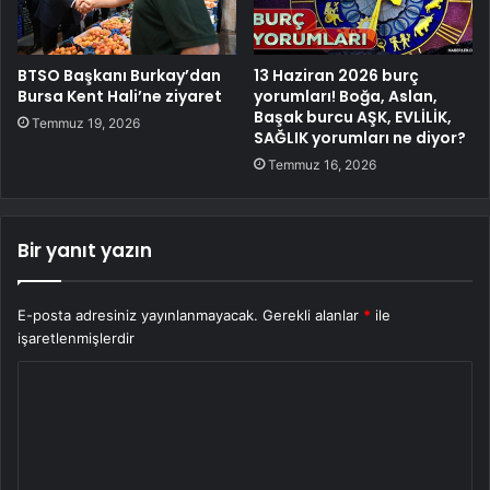
BTSO Başkanı Burkay’dan
13 Haziran 2026 burç
Bursa Kent Hali’ne ziyaret
yorumları! Boğa, Aslan,
Başak burcu AŞK, EVLİLİK,
Temmuz 19, 2026
SAĞLIK yorumları ne diyor?
Temmuz 16, 2026
Bir yanıt yazın
E-posta adresiniz yayınlanmayacak.
Gerekli alanlar
*
ile
işaretlenmişlerdir
Y
o
r
u