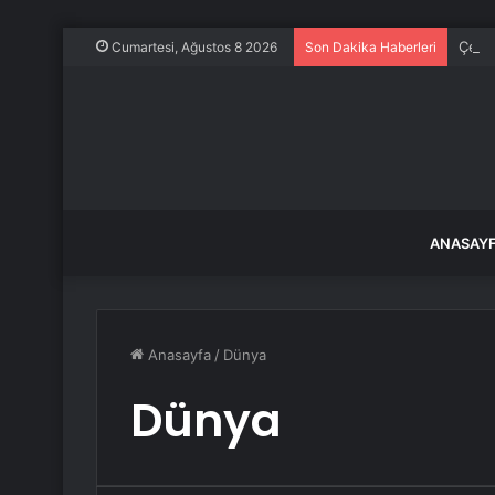
Çeşm
Cumartesi, Ağustos 8 2026
Son Dakika Haberleri
ANASAY
Anasayfa
/
Dünya
Dünya