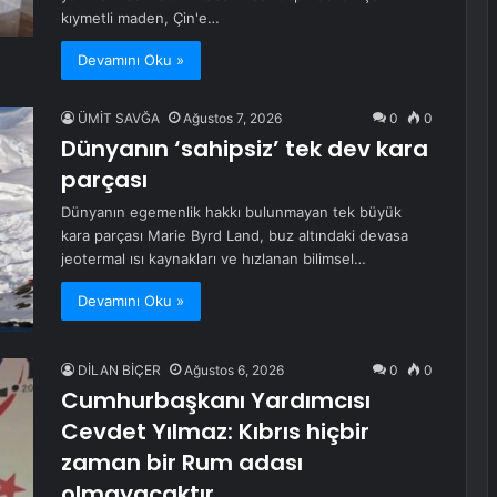
kıymetli maden, Çin'e…
Devamını Oku »
ÜMİT SAVĞA
Ağustos 7, 2026
0
0
Dünyanın ‘sahipsiz’ tek dev kara
parçası
Dünyanın egemenlik hakkı bulunmayan tek büyük
kara parçası Marie Byrd Land, buz altındaki devasa
jeotermal ısı kaynakları ve hızlanan bilimsel…
Devamını Oku »
DİLAN BİÇER
Ağustos 6, 2026
0
0
Cumhurbaşkanı Yardımcısı
Cevdet Yılmaz: Kıbrıs hiçbir
zaman bir Rum adası
olmayacaktır