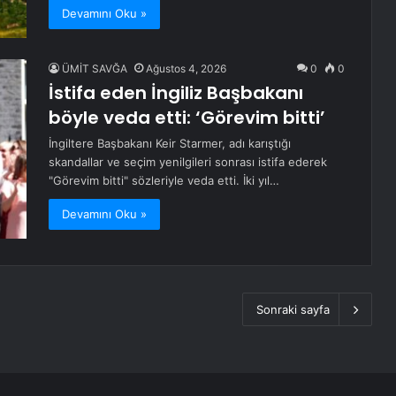
Devamını Oku »
ÜMİT SAVĞA
Ağustos 4, 2026
0
0
İstifa eden İngiliz Başbakanı
böyle veda etti: ‘Görevim bitti’
İngiltere Başbakanı Keir Starmer, adı karıştığı
skandallar ve seçim yenilgileri sonrası istifa ederek
"Görevim bitti" sözleriyle veda etti. İki yıl…
Devamını Oku »
Sonraki sayfa