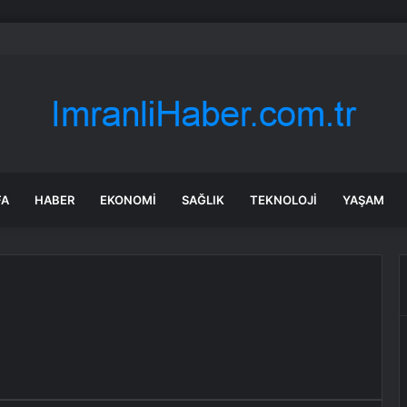
e ve Seferihisar’da 30 Düzensiz Göçmen Yakalandı
FA
HABER
EKONOMI
SAĞLIK
TEKNOLOJI
YAŞAM