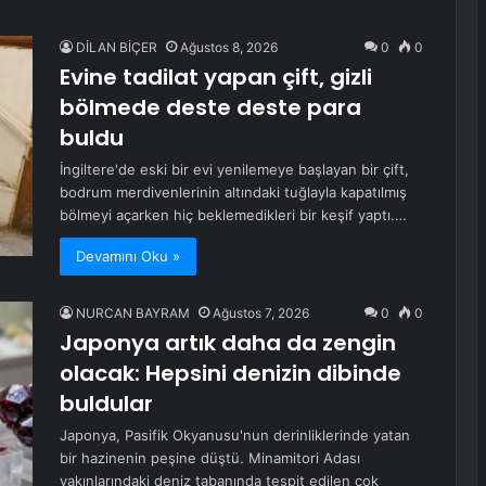
DİLAN BİÇER
Ağustos 8, 2026
0
0
Evine tadilat yapan çift, gizli
bölmede deste deste para
buldu
İngiltere'de eski bir evi yenilemeye başlayan bir çift,
bodrum merdivenlerinin altındaki tuğlayla kapatılmış
bölmeyi açarken hiç beklemedikleri bir keşif yaptı.…
Devamını Oku »
NURCAN BAYRAM
Ağustos 7, 2026
0
0
Japonya artık daha da zengin
olacak: Hepsini denizin dibinde
buldular
Japonya, Pasifik Okyanusu'nun derinliklerinde yatan
bir hazinenin peşine düştü. Minamitori Adası
yakınlarındaki deniz tabanında tespit edilen çok