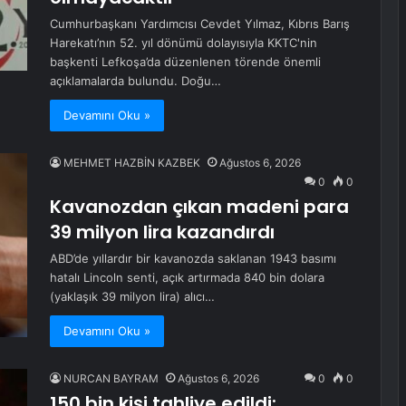
Cumhurbaşkanı Yardımcısı Cevdet Yılmaz, Kıbrıs Barış
Harekatı’nın 52. yıl dönümü dolayısıyla KKTC'nin
başkenti Lefkoşa’da düzenlenen törende önemli
açıklamalarda bulundu. Doğu…
Devamını Oku »
MEHMET HAZBİN KAZBEK
Ağustos 6, 2026
0
0
Kavanozdan çıkan madeni para
39 milyon lira kazandırdı
ABD’de yıllardır bir kavanozda saklanan 1943 basımı
hatalı Lincoln senti, açık artırmada 840 bin dolara
(yaklaşık 39 milyon lira) alıcı…
Devamını Oku »
NURCAN BAYRAM
Ağustos 6, 2026
0
0
150 bin kişi tahliye edildi: