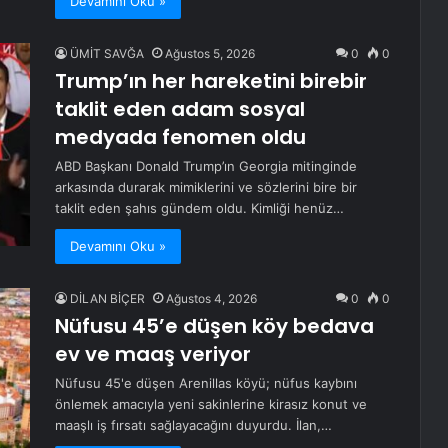
Devamını Oku »
ÜMİT SAVĞA
Ağustos 5, 2026
0
0
Trump’ın her hareketini birebir
taklit eden adam sosyal
medyada fenomen oldu
ABD Başkanı Donald Trump’ın Georgia mitinginde
arkasında durarak mimiklerini ve sözlerini bire bir
taklit eden şahıs gündem oldu. Kimliği henüz…
Devamını Oku »
DİLAN BİÇER
Ağustos 4, 2026
0
0
Nüfusu 45’e düşen köy bedava
ev ve maaş veriyor
Nüfusu 45'e düşen Arenillas köyü; nüfus kaybını
önlemek amacıyla yeni sakinlerine kirasız konut ve
maaşlı iş fırsatı sağlayacağını duyurdu. İlan,…