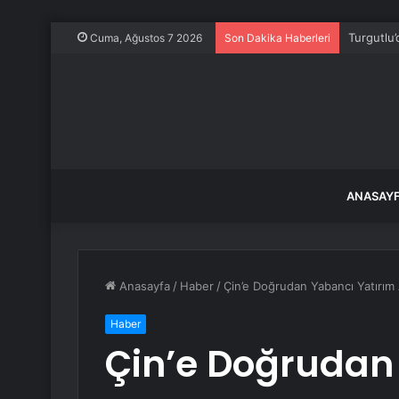
Turgutlu’
Cuma, Ağustos 7 2026
Son Dakika Haberleri
ANASAY
Anasayfa
/
Haber
/
Çin’e Doğrudan Yabancı Yatırım 
Haber
Çin’e Doğrudan