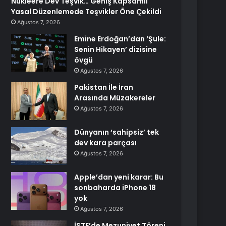
Nükleere Dev Teşvik… Geniş Kapsamlı
Yasal Düzenlemede Teşvikler Öne Çekildi
Ağustos 7, 2026
Emine Erdoğan’dan ‘Şule:
Senin Hikayen’ dizisine
övgü
Ağustos 7, 2026
Pakistan İle İran
Arasında Müzakereler
Ağustos 7, 2026
Dünyanın ‘sahipsiz’ tek
dev kara parçası
Ağustos 7, 2026
Apple’dan yeni karar: Bu
sonbaharda iPhone 18
yok
Ağustos 7, 2026
İSTE’de Mezuniyet Töreni