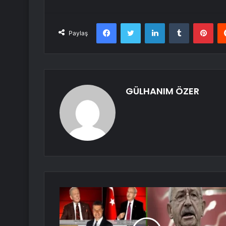
Facebook
Twitter
LinkedIn
Tumblr
Pint
Paylaş
GÜLHANIM ÖZER