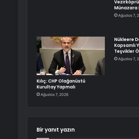
Vezirköprü’
Münazara 
Ağustos 7, 
Nükleere D
Kapsamlı 
Teşvikler Ö
Ağustos 7, 
Kılıç: CHP Olağanüstü
Kurultay Yapmalı
Ağustos 7, 2026
Bir yanıt yazın