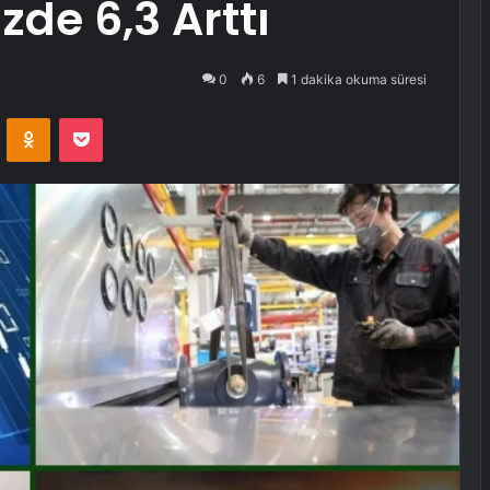
zde 6,3 Arttı
0
6
1 dakika okuma süresi
VKontakte
Odnoklassniki
Pocket