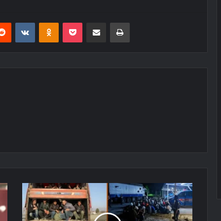
erest
Reddit
VKontakte
Odnoklassniki
Pocket
E-Posta ile paylaş
Yazdır