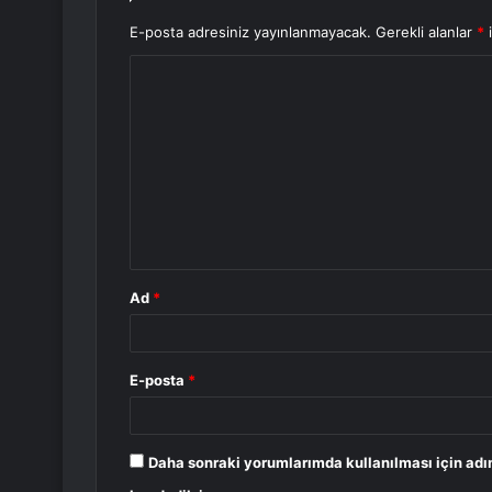
E-posta adresiniz yayınlanmayacak.
Gerekli alanlar
*
i
Y
o
r
u
m
*
Ad
*
E-posta
*
Daha sonraki yorumlarımda kullanılması için adı