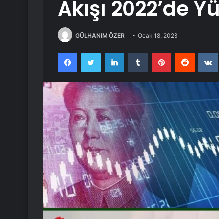
Akışı 2022’de Yü
GÜLHANIM ÖZER
Ocak 18, 2023
Facebook
Twitter
LinkedIn
Tumblr
Pinterest
Reddit