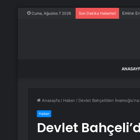
Emine Er
Cuma, Ağustos 7 2026
Son Dakika Haberleri
ANASAY
Anasayfa
/
Haber
/
Devlet Bahçeli’den İmamoğlu’na
Haber
Devlet Bahçeli