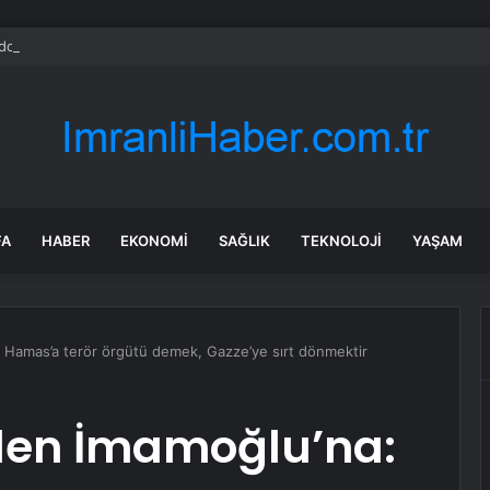
doğan’dan ‘Şule: Senin Hikayen’ dizisine övgü
FA
HABER
EKONOMI
SAĞLIK
TEKNOLOJI
YAŞAM
: Hamas’a terör örgütü demek, Gazze’ye sırt dönmektir
’den İmamoğlu’na: