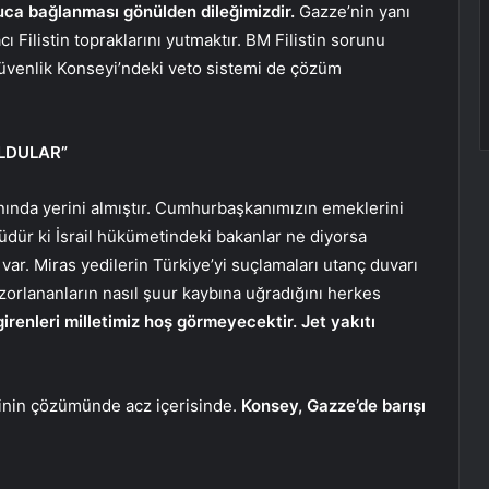
uca bağlanması gönülden dileğimizdir.
Gazze’nin yanı
cı Filistin topraklarını yutmaktır. BM Filistin sorunu
Güvenlik Konseyi’ndeki veto sistemi de çözüm
OLDULAR”
anında yerini almıştır. Cumhurbaşkanımızın emeklerini
dür ki İsrail hükümetindeki bakanlar ne diyorsa
 var. Miras yedilerin Türkiye’yi suçlamaları utanç duvarı
 zorlananların nasıl şuur kaybına uğradığını herkes
girenleri milletimiz hoş görmeyecektir. Jet yakıtı
sinin çözümünde acz içerisinde.
Konsey, Gazze’de barışı