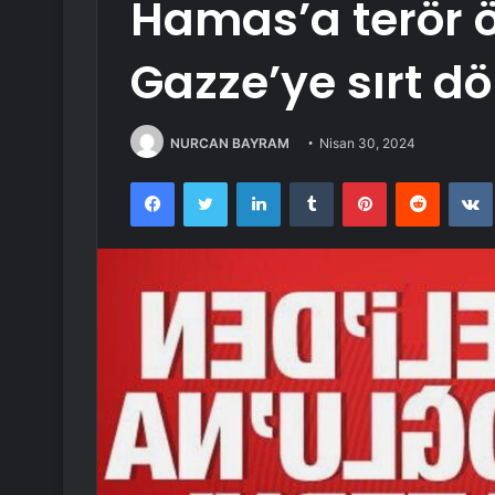
Hamas’a terör 
Gazze’ye sırt d
NURCAN BAYRAM
Nisan 30, 2024
Facebook
Twitter
LinkedIn
Tumblr
Pinterest
Reddit