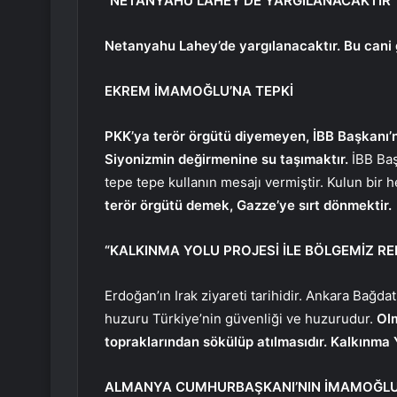
“NETANYAHU LAHEY’DE YARGILANACAKTIR”
Netanyahu Lahey’de yargılanacaktır. Bu cani g
EKREM İMAMOĞLU’NA TEPKİ
PKK’ya terör örgütü diyemeyen, İBB Başkanı’n
Siyonizmin değirmenine su taşımaktır.
İBB Baş
tepe tepe kullanın mesajı vermiştir. Kulun bir he
terör örgütü demek, Gazze’ye sırt dönmektir.
“KALKINMA YOLU PROJESİ İLE BÖLGEMİZ R
Erdoğan’ın Irak ziyareti tarihidir. Ankara Bağdat 
huzuru Türkiye’nin güvenliği ve huzurudur.
Olm
topraklarından sökülüp atılmasıdır. Kalkınma 
ALMANYA CUMHURBAŞKANI’NIN İMAMOĞLU