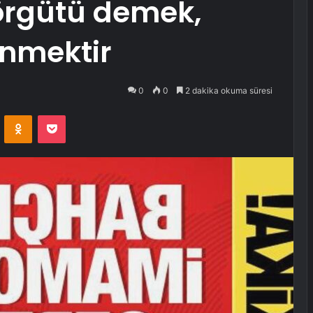
örgütü demek,
önmektir
0
0
2 dakika okuma süresi
VKontakte
Odnoklassniki
Pocket