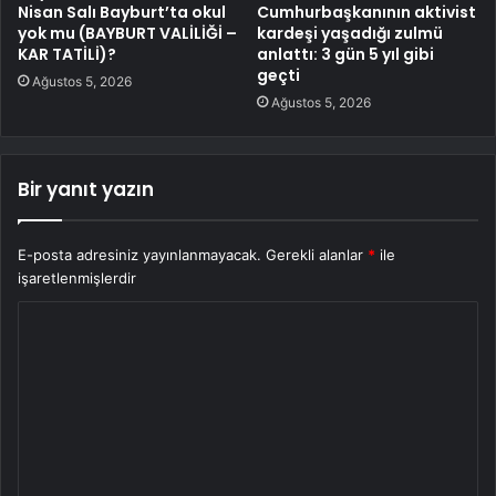
Nisan Salı Bayburt’ta okul
Cumhurbaşkanının aktivist
yok mu (BAYBURT VALİLİĞİ –
kardeşi yaşadığı zulmü
KAR TATİLİ)?
anlattı: 3 gün 5 yıl gibi
geçti
Ağustos 5, 2026
Ağustos 5, 2026
Bir yanıt yazın
E-posta adresiniz yayınlanmayacak.
Gerekli alanlar
*
ile
işaretlenmişlerdir
Y
o
r
u
m
*