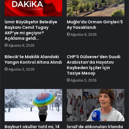
İzmir Büyükşehir Belediye
Muğla’da Orman Girişleri 5
Başkanı Cemil Tugay
Ay Yasaklandı
AKP’ye mi geçiyor?
Ağustos 6, 2026
Açıklama geldi…
Ağustos 6, 2026
Bilecik’te Makilik Alandaki
CHP’li Gülsever’den Suudi
Yangın Kontrol Altına Alındı
Arabistan’da Hayatını
Kaybeden İşçiler İçin
Ağustos 5, 2026
Taziye Mesajı
Ağustos 5, 2026
Bayburt okullar tatil mi, 14
İsrail’de alıkonulan İrlanda