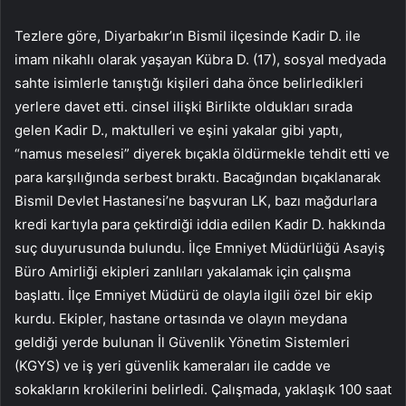
Tezlere göre, Diyarbakır’ın Bismil ilçesinde Kadir D. ile
imam nikahlı olarak yaşayan Kübra D. (17), sosyal medyada
sahte isimlerle tanıştığı kişileri daha önce belirledikleri
yerlere davet etti. cinsel ilişki Birlikte oldukları sırada
gelen Kadir D., maktulleri ve eşini yakalar gibi yaptı,
“namus meselesi” diyerek bıçakla öldürmekle tehdit etti ve
para karşılığında serbest bıraktı. Bacağından bıçaklanarak
Bismil Devlet Hastanesi’ne başvuran LK, bazı mağdurlara
kredi kartıyla para çektirdiği iddia edilen Kadir D. hakkında
suç duyurusunda bulundu. İlçe Emniyet Müdürlüğü Asayiş
Büro Amirliği ekipleri zanlıları yakalamak için çalışma
başlattı. İlçe Emniyet Müdürü de olayla ilgili özel bir ekip
kurdu. Ekipler, hastane ortasında ve olayın meydana
geldiği yerde bulunan İl Güvenlik Yönetim Sistemleri
(KGYS) ve iş yeri güvenlik kameraları ile cadde ve
sokakların krokilerini belirledi. Çalışmada, yaklaşık 100 saat