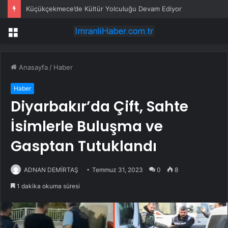
Küçükçekmece’de Kültür Yolculuğu Devam Ediyor
Menü
Anasayfa
/
Haber
Haber
Diyarbakır’da Çift, Sahte
İsimlerle Buluşma ve
Gasptan Tutuklandı
ADNAN DEMİRTAŞ
Temmuz 31, 2023
0
8
1 dakika okuma süresi