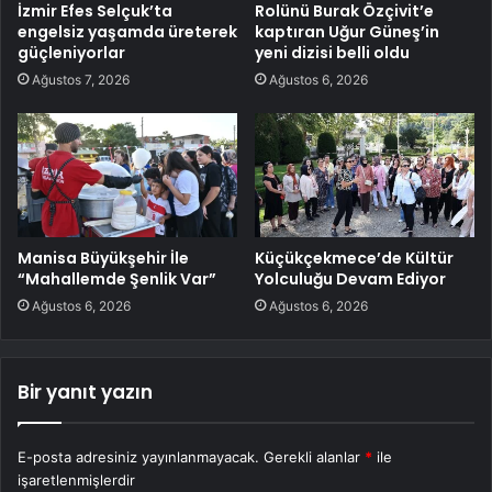
İzmir Efes Selçuk’ta
Rolünü Burak Özçivit’e
engelsiz yaşamda üreterek
kaptıran Uğur Güneş’in
güçleniyorlar
yeni dizisi belli oldu
Ağustos 7, 2026
Ağustos 6, 2026
Manisa Büyükşehir İle
Küçükçekmece’de Kültür
“Mahallemde Şenlik Var”
Yolculuğu Devam Ediyor
Ağustos 6, 2026
Ağustos 6, 2026
Bir yanıt yazın
E-posta adresiniz yayınlanmayacak.
Gerekli alanlar
*
ile
işaretlenmişlerdir