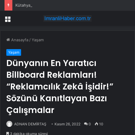
Kütahya’da Kurban Bayramı Denetimleri
Menü
Anasayfa
/
Yaşam
Yaşam
Dünyanın En Yaratıcı
Billboard Reklamları!
“Reklamcılık Zekâ İşidir!”
Sözünü Kanıtlayan Bazı
Çalışmalar
ADNAN DEMİRTAŞ
Kasım 26, 2022
0
10
3 dakika okuma süresi