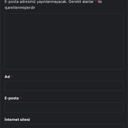
E-posta adresiniz yayınlanmayacak.
Gerekli alanlar
*
ile
işaretlenmişlerdir
Y
o
r
u
m
*
Ad
*
E-posta
*
İnternet sitesi