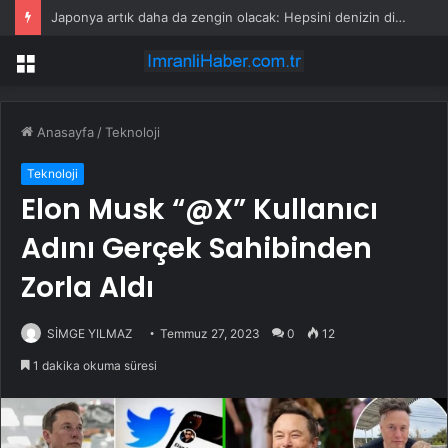
Japonya artık daha da zengin olacak: Hepsini denizin dibinde buldular
Menü
Anasayfa
/
Teknoloji
Teknoloji
Elon Musk “@X” Kullanıcı
Adını Gerçek Sahibinden
Zorla Aldı
SİMGE YILMAZ
Temmuz 27, 2023
0
12
1 dakika okuma süresi