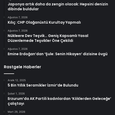
Japonya artık daha da zengin olacak: Hepsini denizin
dibinde buldular
Ağustos 7, 2026
Kılıç: CHP Olağanüstü Kurultay Yapmalı
Ağustos 7, 2026
Nükleere Dev Teşvik… Geniş Kapsamlı Yasal
Düzenlemede Teşvikler Öne Çekildi
Ağustos 7, 2026
Emine Erdoğan’dan ‘Şule: Senin Hikayen’ dizisine övgü
Rastgele Haberler
Aralık 12, 2025
5 Bin Yıllık Seramikler İzmir’de Bulundu
Şubat 1, 2026
Erzurum’da AK Partili kadınlardan ‘Köklerden Geleceğe’
çalıştayı
Mart 29, 2026