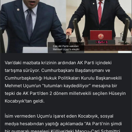
Van’daki mazbata krizinin ardından AK Parti içindeki
tartışma sürüyor. Cumhurbaşkanı Başdanışmanı ve
Cumhurbaşkanlığı Hukuk Politikaları Kurulu Başkanvekili
Mehmet Uçum’un “tutumları kaydediliyor” mesajına bir
tepki de AK Parti’den 2 dönem milletvekili seçilen Hüseyin
Kocabıyık’tan geldi.
İsim vermeden Uçum’u işaret eden Kocabıyık, sosyal
medya hesabından yaptığı açıklamada “Ak Parti’nin şimdi
bir numaralı meselesi Külliye’deki Maocu-Carl Schmittçi