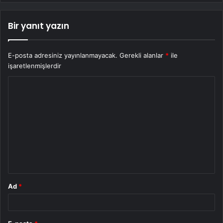
Bir yanıt yazın
E-posta adresiniz yayınlanmayacak.
Gerekli alanlar
*
ile
işaretlenmişlerdir
Y
o
r
u
m
*
Ad
*