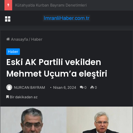
TBMM’de kabul edilen torba teklifle binek otomobiller ve motosikletler için ÖTV düzenlemesi yasalaştı
Menü
Anasayfa
/
Haber
Haber
Eski AK Partili vekilden
Mehmet Uçum’a eleştiri
NURCAN BAYRAM
Nisan 6, 2024
0
0
Bir dakikadan az