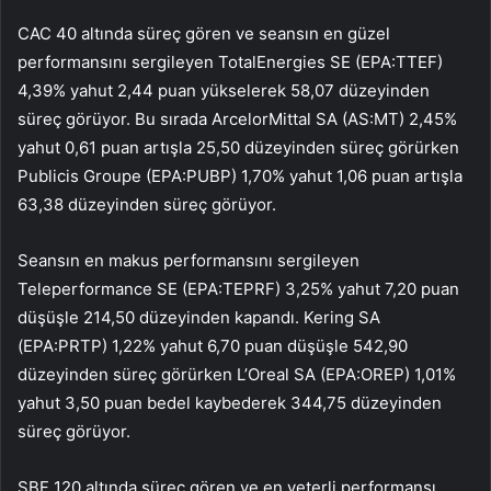
CAC 40
altında süreç gören ve seansın en güzel
performansını sergileyen TotalEnergies SE (EPA:
TTEF
)
4,39% yahut 2,44 puan yükselerek 58,07 düzeyinden
süreç görüyor. Bu sırada ArcelorMittal SA (AS:
MT
) 2,45%
yahut 0,61 puan artışla 25,50 düzeyinden süreç görürken
Publicis Groupe
(EPA:
PUBP
) 1,70% yahut 1,06 puan artışla
63,38 düzeyinden süreç görüyor.
Seansın en makus performansını sergileyen
Teleperformance
SE (EPA:
TEPRF
) 3,25% yahut 7,20 puan
düşüşle 214,50 düzeyinden kapandı.
Kering
SA
(EPA:
PRTP
) 1,22% yahut 6,70 puan düşüşle 542,90
düzeyinden süreç görürken L’Oreal SA (EPA:
OREP
) 1,01%
yahut 3,50 puan bedel kaybederek 344,75 düzeyinden
süreç görüyor.
SBF 120 altında süreç gören ve en yeterli performansı