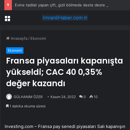
Evine tadilat yapan çift, gizli bölmede deste deste para buldu
Menü
Anasayfa
/
Ekonomi
Ekonomi
Fransa piyasaları kapanışta
yükseldi; CAC 40 0,35%
değer kazandı
GÜLHANIM ÖZER
Kasım 24, 2022
0
10
1 dakika okuma süresi
Investing.com – Fransa pay senedi piyasaları Salı kapanışın