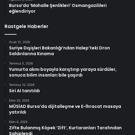
Bursa’da ‘Mahalle Şenlikleri’ Osmangazilileri
eğlendiriyor
Rastgele Haberler
Ocak 12, 2026
Suriye Dışişleri Bakanlığı’ndan Halep’teki Dron
Saldırılarına Kınama
Temmuz 5, 2026
Yumurta akını boyayla karıştırıp yaraya sürdüler,
sonuca bilim insanları bile şaşırdı
Temmuz 10, 2026
Siri AI tanıtıldı
Ekim 25, 2025
MÜSİAD Bursa’da dijitalleşme ve E-İhracat masaya
yatırıldı
Ekim 6, 2025
Zifte Bulanmış Köpek ‘Zift’, Kurtaranları Tarafından
Sahiplendi