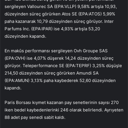
sergileyen
Vallourec
SA (EPA:
VLLP
) 9,58% artışla 10,93,
düzeyinden süreç görürken Atos SE (EPA:
ATOS
) 5,99%
paha kazanarak 10,79 düzeyinden süreç görüyor.
Inter
Parfums
Inc. (EPA:
IPAR
) ise 4,93% artışla 53,20
düzeyinden kapandı.
En makûs performansı sergileyen Ovh Groupe SAS
(EPA:
OVH
) ise 4,07% düşerek 14,24 düzeyinden süreç
görüyor. Teleperformance SE (EPA:
TEPRF
) 3,25% düşüşle
214,50 düzeyinden süreç görürken
Amundi SA
(EPA:
AMUN
) 3,13% paha kaybederek 52,60 düzeyinden
kapandı.
Paris Borsası kıymet kazanan pay senetlerinin sayısı 270
iken bedel kaybedenlerinki 246 olarak belirlendi. Ayrıyeten
88 adet pay senedi sabit kaldı.