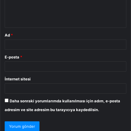
u
m
*
Ad
*
E-posta
*
İnternet sitesi
Daha sonraki yorumlarımda kullanılması için adım, e-posta
adresim ve site adresim bu tarayıcıya kaydedilsin.