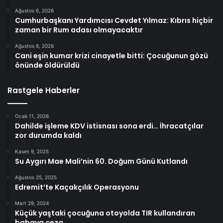
Ağustos 6, 2026
Cumhurbaşkanı Yardımcısı Cevdet Yılmaz: Kıbrıs hiçbir
zaman bir Rum adası olmayacaktır
Ağustos 6, 2026
Cani eşin kumar krizi cinayetle bitti: Çocuğunun gözü
önünde öldürüldü
Rastgele Haberler
Ocak 11, 2026
Dahilde işleme KDV istisnası sona erdi… İhracatçılar
zor durumda kaldı
Kasım 9, 2025
Su Aygırı Mae Mali’nin 60. Doğum Günü Kutlandı
Ağustos 25, 2025
Edremit’te Kaçakçılık Operasyonu
Mart 29, 2024
Küçük yaştaki çocuğuna otoyolda TIR kullandıran
babaya ceza