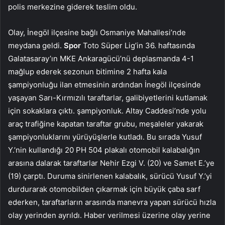
polis merkezine giderek teslim oldu.
Olay, İnegöl ilçesine bağlı Osmaniye Mahallesi’nde
meydana geldi.
Spor
Toto Süper Lig’in 36. haftasında
Galatasaray’ın MKE Ankaragücü’nü deplasmanda 4-1
mağlup ederek sezonun bitimine 2 hafta kala
şampiyonluğu ilan etmesinin ardından İnegöl ilçesinde
yaşayan Sarı-Kırmızılı taraftarlar, galibiyetlerini kutlamak
için sokaklara çıktı. şampiyonluk. Altay Caddesi’nde yolu
araç trafiğine kapatan taraftar grubu, meşaleler yakarak
şampiyonluklarını yürüyüşlerle kutladı. Bu sırada Yusuf
Y.’nin kullandığı 20 PH 504 plakalı otomobil kalabalığın
arasına dalarak taraftarlar Nehir Ezgi V. (20) ve Samet E.’ye
(19) çarptı. Duruma sinirlenen kalabalık, sürücü Yusuf Y.’yi
durdurarak otomobilden çıkarmak için büyük çaba sarf
ederken, taraftarların arasında manevra yapan sürücü hızla
olay yerinden ayrıldı. Haber verilmesi üzerine olay yerine