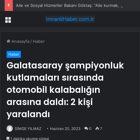
Aile ve Sosyal Hizmetler Bakanı Göktaş: “Aile kurmak, sevgi, sadakat ve sorumluluk üstüne yeni bir hayat kurmaktır”
Menü
Anasayfa
/
Haber
Haber
Galatasaray şampiyonluk
kutlamaları sırasında
otomobil kalabalığın
arasına daldı: 2 kişi
yaralandı
SİMGE YILMAZ
Haziran 20, 2023
0
7
1 dakika okuma süresi