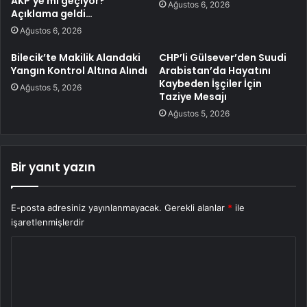
AKP’ye mi geçiyor?
Ağustos 6, 2026
Açıklama geldi…
Ağustos 6, 2026
Bilecik’te Makilik Alandaki
CHP’li Gülsever’den Suudi
Yangın Kontrol Altına Alındı
Arabistan’da Hayatını
Kaybeden İşçiler İçin
Ağustos 5, 2026
Taziye Mesajı
Ağustos 5, 2026
Bir yanıt yazın
E-posta adresiniz yayınlanmayacak.
Gerekli alanlar
*
ile
işaretlenmişlerdir
Y
o
r