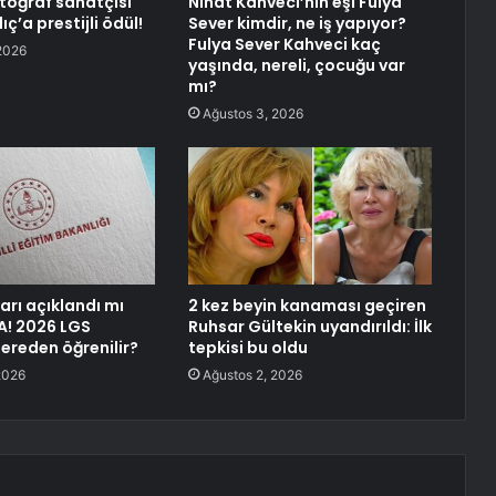
otoğraf sanatçısı
Nihat Kahveci’nin eşi Fulya
ıç’a prestijli ödül!
Sever kimdir, ne iş yapıyor?
Fulya Sever Kahveci kaç
2026
yaşında, nereli, çocuğu var
mı?
Ağustos 3, 2026
arı açıklandı mı
2 kez beyin kanaması geçiren
A! 2026 LGS
Ruhsar Gültekin uyandırıldı: İlk
nereden öğrenilir?
tepkisi bu oldu
2026
Ağustos 2, 2026