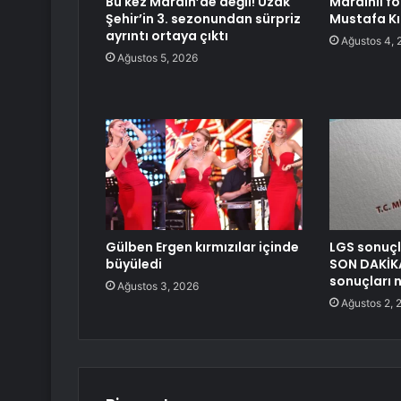
Bu kez Mardin’de değil! Uzak
Mardinli f
Şehir’in 3. sezonundan sürpriz
Mustafa Kıl
ayrıntı ortaya çıktı
Ağustos 4, 
Ağustos 5, 2026
Gülben Ergen kırmızılar içinde
LGS sonuçl
büyüledi
SON DAKİK
sonuçları 
Ağustos 3, 2026
Ağustos 2, 