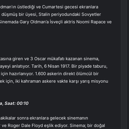
dman’ın üstlediği ve Cumartesi gecesi ekranlara
 düşmüş bir üyesi, Stalin periyodundaki Sovyetler
or. Sinemada Gary Oldman’a İsveçli aktris Noomi Rapace ve
tasına giren ve 3 Oscar mükafatı kazanan sinema,
yeyi anlatıyor. Tarih, 6 Nisan 1917. Bir piyade taburu,
çin hazırlanıyor. 1.600 askerin direkt ölümcül bir
ek için, iki kahraman askere vakte karşı yarış misyonu
, Saat: 00:10
dakikalar sonra ekranlara gelecek sinemanın
 ve Roger Dale Floyd eşlik ediyor. Sinema; bir doğal