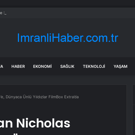
ve Sosyal Hizmetler Bakanı Göktaş: “Aile kurmak, sevgi, sadakat ve sorum
FA
HABER
EKONOMI
SAĞLIK
TEKNOLOJI
YAŞAM
e, Dünyaca Ünlü Yıldızlar FilmBox Extra’da
n Nicholas