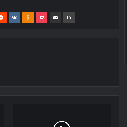
erest
Reddit
VKontakte
Odnoklassniki
Pocket
E-Posta ile paylaş
Yazdır