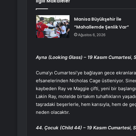
İlgili Makaleler
Manisa Büyükşehir İle
“Mahallemde Şenlik Var”
Ağustos 6, 2026
Ayna (Looking Glass) – 19 Kasım Cumartesi, S
Cuma’yı Cumartesi’ye bağlayan gece ekranlar
efsanelerinden Nicholas Cage üstleniyor. Sinem
kaybeden Ray ve Maggie çifti, yeni bir başlangıç
Lakin Ray, motelde birtakım tuhaflıkların yaşad
taşradaki beşerlerle, hem karısıyla, hem de ge
neden olacaktır.
44. Çocuk (Child 44) – 19 Kasım Cumartesi, S