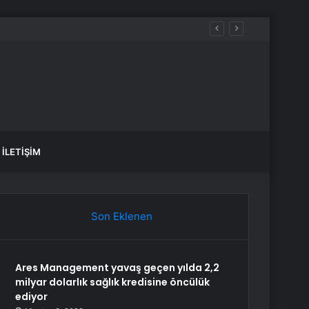
luluk üstüne yeni bir hayat kurmaktır”
İLETIŞIM
Son Eklenen
Ares Management yavaş geçen yılda 2,2
milyar dolarlık sağlık kredisine öncülük
ediyor