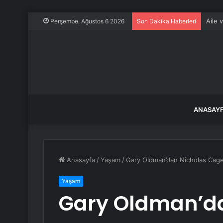
Aile 
Perşembe, Ağustos 6 2026
Son Dakika Haberleri
ANASAY
Anasayfa
/
Yaşam
/
Gary Oldman’dan Nicholas Cage’
Yaşam
Gary Oldman’da