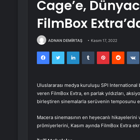
Cage’e, Dünyaca
FilmBox Extra’d
ADNAN DEMİRTAŞ
Kasım 17, 2022
Facebook
Twitter
LinkedIn
Tumblr
Pinterest
Reddit
Uluslararası medya kuruluşu SPI International
veren FilmBox Extra, en parlak yıldızları, aksi
birleştiren sinemalarla serüvenin temposunu ek
Macera sinemasının en heyecanlı hikayelerini 
prömiyerlerini, Kasım ayında FilmBox Extra ekra