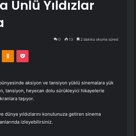
 Ünlü Yıldızlar
a
0
13
2 dakika okuma süresi
VKontakte
Odnoklassniki
Pocket
 bünyesinde aksiyon ve tansiyon yüklü sinemalara yük
yon, tansiyon, heyecan dolu sürükleyici hikayelerle
ranlara taşıyor.
ve dünya yıldızlarını konutunuza getiren sinema
nlarında izleyebilirsiniz.