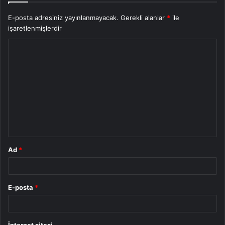
E-posta adresiniz yayınlanmayacak.
Gerekli alanlar
*
ile
işaretlenmişlerdir
Y
o
r
u
m
*
Ad
*
E-posta
*
İnternet sitesi