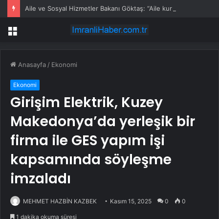
Aile ve Sosyal Hizmetler Bakanı Göktaş: “Aile kurmak, sevgi, sadakat ve sorumluluk üstüne yeni bir hayat kurmaktır”
Menü
Anasayfa
/
Ekonomi
Ekonomi
Girişim Elektrik, Kuzey
Makedonya’da yerleşik bir
firma ile GES yapım işi
kapsamında söyleşme
imzaladı
MEHMET HAZBİN KAZBEK
Kasım 15, 2025
0
0
1 dakika okuma süresi