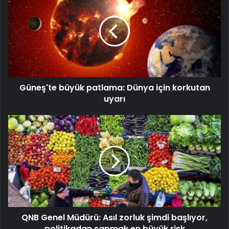
Güneş'te büyük patlama: Dünya için korkutan
uyarı
QNB Genel Müdürü: Asıl zorluk şimdi başlıyor,
politikadan sapmak en büyük risk