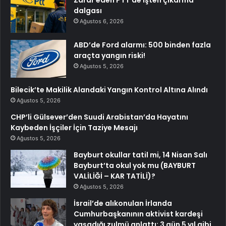
Zarar eden PTT’de işten çıkarma
dalgası
Ağustos 6, 2026
ABD’de Ford alarmı: 500 binden fazla
araçta yangın riski!
Ağustos 5, 2026
Bilecik’te Makilik Alandaki Yangın Kontrol Altına Alındı
Ağustos 5, 2026
CHP’li Gülsever’den Suudi Arabistan’da Hayatını
Kaybeden İşçiler İçin Taziye Mesajı
Ağustos 5, 2026
Bayburt okullar tatil mi, 14 Nisan Salı
Bayburt’ta okul yok mu (BAYBURT
VALİLİĞİ – KAR TATİLİ)?
Ağustos 5, 2026
İsrail’de alıkonulan İrlanda
Cumhurbaşkanının aktivist kardeşi
yaşadığı zulmü anlattı: 3 gün 5 yıl gibi