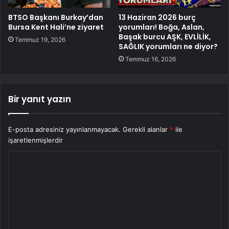
BTSO Başkanı Burkay’dan
13 Haziran 2026 burç
Bursa Kent Hali’ne ziyaret
yorumları! Boğa, Aslan,
Başak burcu AŞK, EVLİLİK,
Temmuz 19, 2026
SAĞLIK yorumları ne diyor?
Temmuz 16, 2026
Bir yanıt yazın
E-posta adresiniz yayınlanmayacak.
Gerekli alanlar
*
ile
işaretlenmişlerdir
Y
o
r
u
m