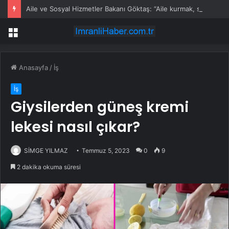
Aile ve Sosyal Hizmetler Bakanı Göktaş: “Aile kurmak, sevgi, sadakat ve sorumluluk üstüne yeni bir hayat kurmaktır”
Menü
Anasayfa
/
İş
İş
Giysilerden güneş kremi
lekesi nasıl çıkar?
SİMGE YILMAZ
Temmuz 5, 2023
0
9
2 dakika okuma süresi