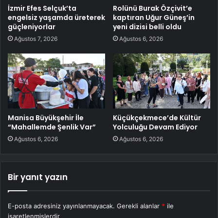
İzmir Efes Selçuk’ta
Rolünü Burak Özçivit’e
engelsiz yaşamda üreterek
kaptıran Uğur Güneş’in
güçleniyorlar
yeni dizisi belli oldu
Ağustos 7, 2026
Ağustos 6, 2026
Manisa Büyükşehir İle
Küçükçekmece’de Kültür
“Mahallemde Şenlik Var”
Yolculuğu Devam Ediyor
Ağustos 6, 2026
Ağustos 6, 2026
Bir yanıt yazın
E-posta adresiniz yayınlanmayacak.
Gerekli alanlar
*
ile
işaretlenmişlerdir