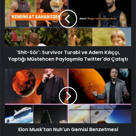
'Shit-Sör': Survivor Turabi ve Adem Kılıççı,
Yaptığı Müstehcen Paylaşımla Twitter'da Çatıştı
Elon Musk'tan Nuh'un Gemisi Benzetmesi