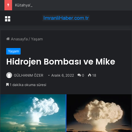
Kütahya’da Kurban Bayramı Denetimleri
Menü
Anasayfa
/
Yaşam
Yaşam
Hidrojen Bombası ve Mike
GÜLHANIM ÖZER
Aralık 6, 2022
0
18
1 dakika okuma süresi