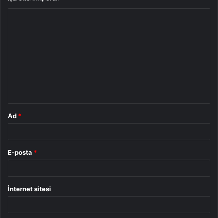
Y
o
r
u
m
*
Ad
*
E-posta
*
İnternet sitesi