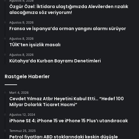
Ağustos 9, 2026
Özgür Özel: İktidara ulaştığımızda Alevilerden rızalık
alacağımıza söz veriyorum!
Ağustos 9, 2026
Fransa ve İspanya’da orman yangını alarmı sürüyor
Ağustos 8, 2026
TÜİK’ten işsizlik masalı
Ağustos 8, 2026
Kütahya’da Kurban Bayramı Denetimleri
Rastgele Haberler
Mart 4, 2026
Cevdet Yılmaz Atbr Heyetini Kabul Etti… “Hedef 100
Milyar Dolarlık Ticaret Hacmi”
Ağustos 12, 2024
iPhone SE 4; iPhone 15 ve iPhone 15 Plus’ı utandıracak
Temmuz 25, 2025
Petrol fiyatları ABD stoklarındaki keskin düşüşle