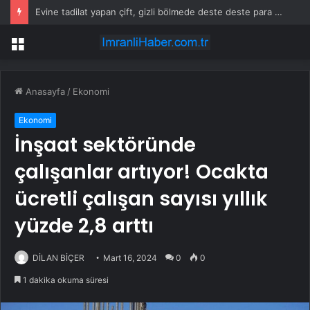
Evine tadilat yapan çift, gizli bölmede deste deste para buldu
Menü
Anasayfa
/
Ekonomi
Ekonomi
İnşaat sektöründe
çalışanlar artıyor! Ocakta
ücretli çalışan sayısı yıllık
yüzde 2,8 arttı
DİLAN BİÇER
Mart 16, 2024
0
0
1 dakika okuma süresi