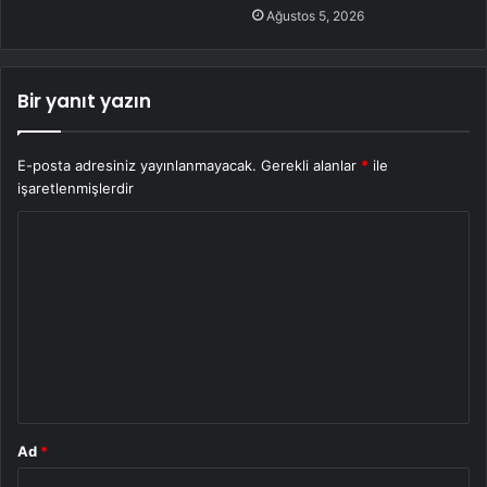
Ağustos 5, 2026
Bir yanıt yazın
E-posta adresiniz yayınlanmayacak.
Gerekli alanlar
*
ile
işaretlenmişlerdir
Y
o
r
u
m
*
Ad
*