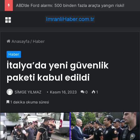
ABD’de Ford alarmı: 500 binden fazla araçta yangın riski!
Menü
Anasayfa
/
Haber
Haber
İtalya’da yeni güvenlik
paketi kabul edildi
SİMGE YILMAZ
Kasım 16, 2023
0
1
1 dakika okuma süresi