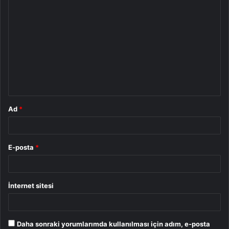
Y
o
r
u
m
*
Ad
*
E-posta
*
İnternet sitesi
Daha sonraki yorumlarımda kullanılması için adım, e-posta