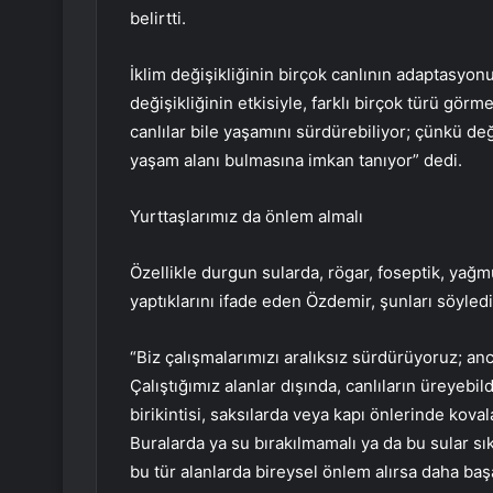
belirtti.
İklim değişikliğinin birçok canlının adaptasyon
değişikliğinin etkisiyle, farklı birçok türü gö
canlılar bile yaşamını sürdürebiliyor; çünkü değ
yaşam alanı bulmasına imkan tanıyor” dedi.
Yurttaşlarımız da önlem almalı
Özellikle durgun sularda, rögar, foseptik, yağmu
yaptıklarını ifade eden Özdemir, şunları söyledi
“Biz çalışmalarımızı aralıksız sürdürüyoruz; an
Çalıştığımız alanlar dışında, canlıların üreyebil
birikintisi, saksılarda veya kapı önlerinde koval
Buralarda ya su bırakılmamalı ya da bu sular sı
bu tür alanlarda bireysel önlem alırsa daha başa