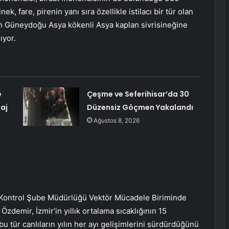
, fare, pirenin yanı sıra özellikle istilacı bir tür olan
an Güneydoğu Asya kökenli Asya kaplan sivrisineğine
ıyor.
e
Çeşme ve Seferihisar’da 30
aj
Düzensiz Göçmen Yakalandı
Ağustos 8, 2026
 Kontrol Şube Müdürlüğü Vektör Mücadele Biriminde
zdemir, İzmir’in yıllık ortalama sıcaklığının 15
u tür canlıların yılın her ayı gelişimlerini sürdürdüğünü