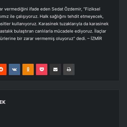
arar vermediğini ifade eden Sedat Özdemir, “Fiziksel
mız ile çalışıyoruz. Halk sağlığını tehdit etmeyecek,
sitler kullanıyoruz. Karasinek tuzaklarıyla da karasinek
talık bulaştıran canlılarla mücadele ediyoruz. İlaçlar
ı türlerine bir zarar vermemiş oluyoruz” dedi. – İZMİR
erest
Reddit
VKontakte
Odnoklassniki
Pocket
E-Posta ile paylaş
Yazdır
EK