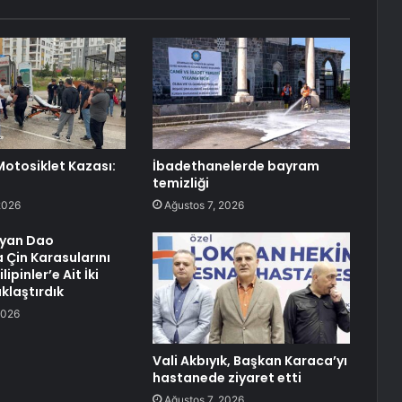
otosiklet Kazası:
İbadethanelerde bayram
temizliği
2026
Ağustos 7, 2026
gyan Dao
 Çin Karasularını
lipinler’e Ait İki
klaştırdık
2026
Vali Akbıyık, Başkan Karaca’yı
hastanede ziyaret etti
Ağustos 7, 2026