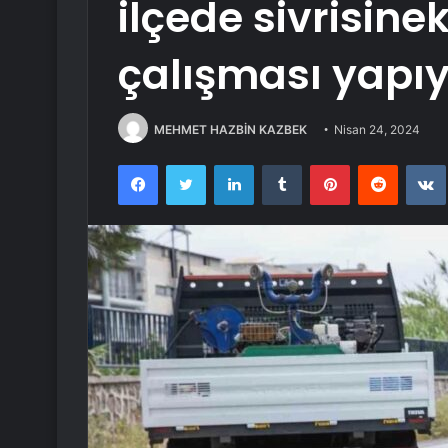
ilçede sivrisine
çalışması yapıy
MEHMET HAZBİN KAZBEK
Nisan 24, 2024
Facebook
Twitter
LinkedIn
Tumblr
Pinterest
Reddit