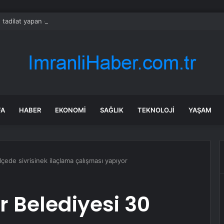
 tadilat yapan çift, gizli bölmede deste deste para buldu
FA
HABER
EKONOMI
SAĞLIK
TEKNOLOJI
YAŞAM
lçede sivrisinek ilaçlama çalışması yapıyor
r Belediyesi 30