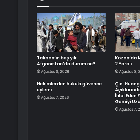
Taliban’ın beş yılı:
Kozan’da M
Afganistan’da durum ne?
2 Yaralı
Ağustos 8, 2026
Ağustos 8, 
Hekimlerden hukuki güvence
Çin: Huan
eylemi
Açıklarında
İhlal Eden Fi
Ağustos 7, 2026
Gemiyi Uza
Ağustos 7, 