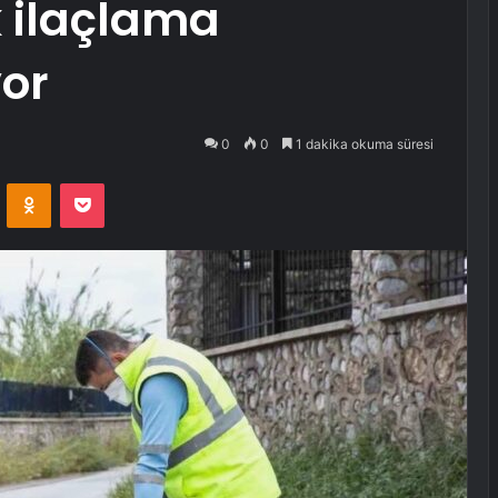
k ilaçlama
or
0
0
1 dakika okuma süresi
VKontakte
Odnoklassniki
Pocket