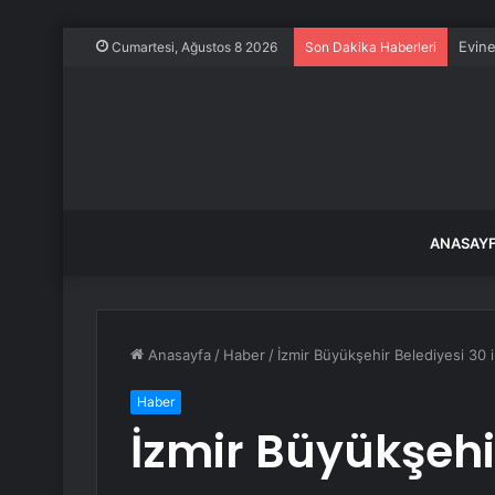
Evine
Cumartesi, Ağustos 8 2026
Son Dakika Haberleri
ANASAY
Anasayfa
/
Haber
/
İzmir Büyükşehir Belediyesi 30 i
Haber
İzmir Büyükşehi