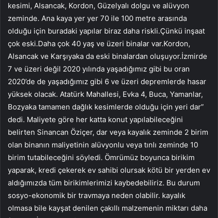
kesimi, Alsancak, Kordon, Güzelyalı dolgu ve alüvyon
zeminde. Ana kaya yer yer 70 ile 100 metre arasında
olduğu için buradaki yapılar biraz daha riskli.Çünkü inşaat
çok eski.Daha çok 40 yaş ve üzeri binalar var.Kordon,
Alsancak ve Karşıyaka da eski binalardan oluşuyor.İzmirde
7 ve üzeri değil 2020 yılında yaşadığımız gibi bu oran
2020’de de yaşadığımız gibi 6 ve üzeri depremlerde hasar
yüksek olacak. Atatürk Mahallesi, Evka 4, Buca, Yamanlar,
Bozyaka tamamen dağlık kesimlerde olduğu için yeri dar”
dedi. Maliyete göre her katta konut yapılabileceğini
belirten Sinancan Öziçer, dar veya kayalık zeminde 2 birim
olan binanın maliyetinin alüvyonlu veya tınlı zeminde 10
birim tutabileceğini söyledi. Ömrümüz boyunca birikim
yaparak, kredi çekerek ev sahibi olursak kötü bir yerden ev
aldığımızda tüm birikimlerimizi kaybedebiliriz. Bu durum
sosyo-ekonomik bir travmaya neden olabilir. kayalık
olmasa bile kayşat denilen çakıllı malzemenin miktarı daha