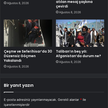
atılan mesaj şaşkına
Ağustos 8, 2026
çevirdi
Ağustos 8, 2026
Çeşme ve Seferihisar’da 30
Taliban’ın beş yılı:
Düzensiz Göçmen
Afganistan’da durum ne?
Yakalandı
Ağustos 8, 2026
Ağustos 8, 2026
Bir yanıt yazın
E-posta adresiniz yayınlanmayacak.
Gerekli alanlar
*
ile
işaretlenmişlerdir