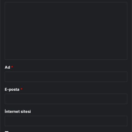
Y
o
r
u
m
*
Ad
*
E-posta
*
İnternet sitesi