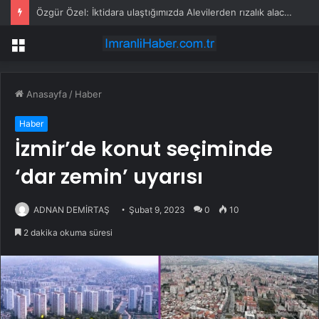
Özgür Özel: İktidara ulaştığımızda Alevilerden rızalık alacağımıza söz veriyorum!
Menü
Anasayfa
/
Haber
Haber
İzmir’de konut seçiminde
‘dar zemin’ uyarısı
ADNAN DEMİRTAŞ
Şubat 9, 2023
0
10
2 dakika okuma süresi