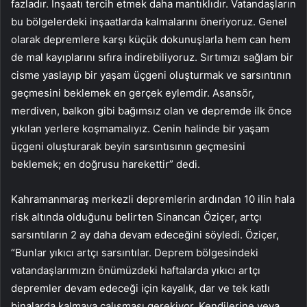
fazladır. İnşaatı tercih etmek daha mantıklıdır. Vatandaşların
bu bölgelerdeki inşaatlarda kalmalarını öneriyoruz. Genel
olarak depremlere karşı küçük dokunuşlarla hem can hem
de mal kayıplarını sıfıra indirebiliyoruz. Sırtımızı sağlam bir
cisme yaslayıp bir yaşam üçgeni oluşturmak ve sarsıntının
geçmesini beklemek en gerçek eylemdir. Asansör,
merdiven, balkon gibi bağımsız olan ve depremde ilk önce
yıkılan yerlere koşmamalıyız. Cenin halinde bir yaşam
üçgeni oluşturarak beyin sarsıntısının geçmesini
beklemek; en doğrusu harekettir” dedi.
Kahramanmaraş merkezli depremlerin ardından 10 ilin hala
risk altında olduğunu belirten Sinancan Öziçer, artçı
sarsıntıların 2 ay daha devam edeceğini söyledi. Öziçer,
“Bunlar yıkıcı artçı sarsıntılar. Deprem bölgesindeki
vatandaşlarımızın önümüzdeki haftalarda yıkıcı artçı
depremler devam edeceği için kayalık, dar ve tek katlı
binalarda kalmaya çalışması gerekiyor. Kendilerine veya