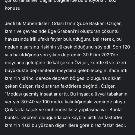
çünkü tamamen dağlık bölgelerde bulunuyorlar.” söz
konusu.
Jeofizik Mühendisleri Odası İzmir Şube Başkanı Öziçer,
İzmir ve çevresinde Ege Grabeni’ni oluşturan çöküntü
havzasında irili ufaklı faylar bulunduğunu belirterek, bu
nedenle sarsıntı riskinin yüksek olduğunu söyledi. Son 120
yıla bakıldığında son yıkıcı depremin 30 Ekim 2020’de
meydana geldiğine dikkat çeken Öziçer, kentte 6 ve üzeri
büyüklükte depremlerin meydana gelebileceğini ifade etti.
İzmir’in birinci derece deprem bölgesi olduğuna dikkat
çeken Öziçer, riski artıran faktörlere değindi. Öziçer,
“Modası geçmiş inşaatlar arttı. Bu inşaat alüvyal tabakanın
yer yer 30-40 ve 100 metre kalınlığındaki zeminde oluştu.
Çok fazla kaçak ve mühendisliksiz yapılaşma var. Bunlar
bunlar. Deprem olduğunda can kaybını arttıran faktörler
İzmir’in riski bu yüzden diğer illere göre biraz fazla” dedi.