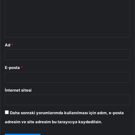
r
u
m
*
Ad
*
E-posta
*
İnternet sitesi
Daha sonraki yorumlarımda kullanılması için adım, e-posta
adresim ve site adresim bu tarayıcıya kaydedilsin.