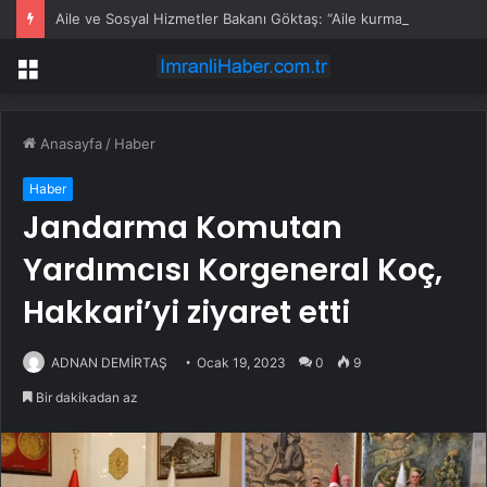
Aile ve Sosyal Hizmetler Bakanı Göktaş: “Aile kurmak, sevgi, sadakat ve sorumluluk üstüne yeni bir hayat kurmaktır”
Menü
Anasayfa
/
Haber
Haber
Jandarma Komutan
Yardımcısı Korgeneral Koç,
Hakkari’yi ziyaret etti
ADNAN DEMİRTAŞ
Ocak 19, 2023
0
9
Bir dakikadan az