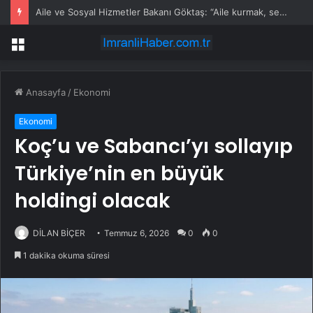
Aile ve Sosyal Hizmetler Bakanı Göktaş: “Aile kurmak, sevgi, sadakat ve sorumluluk üstüne yeni bir hayat kurmaktır”
Menü
Anasayfa
/
Ekonomi
Ekonomi
Koç’u ve Sabancı’yı sollayıp
Türkiye’nin en büyük
holdingi olacak
DİLAN BİÇER
Temmuz 6, 2026
0
0
1 dakika okuma süresi