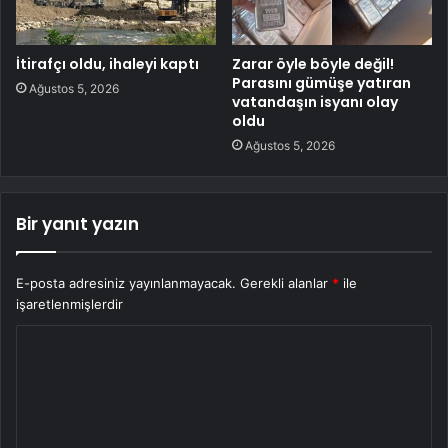
İtirafçı oldu, ihaleyi kaptı
Zarar öyle böyle değil!
Parasını gümüşe yatıran
Ağustos 5, 2026
vatandaşın isyanı olay
oldu
Ağustos 5, 2026
Bir yanıt yazın
E-posta adresiniz yayınlanmayacak.
Gerekli alanlar
*
ile
işaretlenmişlerdir
Y
o
r
u