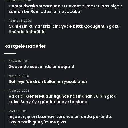
Ağustos 6, 2026
Cumhurbaşkanı Yardımcısı Cevdet Yılmaz: Kıbrıs hiçbir
zaman bir Rum adası olmayacaktır
Ağustos 6, 2026
Cani eşin kumar krizi cinayetle bitti: Çocuğunun gözü
önünde öldürüldü
Rastgele Haberler
Kasım 15, 2025
Gebze’de sebze fideler dağıtıldı
Nisan 15, 2026
Bahreyn’de dron kullanımı yasaklandı
Aralık 20, 2024
Vakıflar Genel Müdürlüğünce hazırlanan 75 bin gıda
kolisi Suriye’ye gönderilmeye başlandı
Mart 17, 2026
İnşaat işçileri kazmayı vurunca bir anda göründü:
Kayıp tarih gün yüzüne çıktı