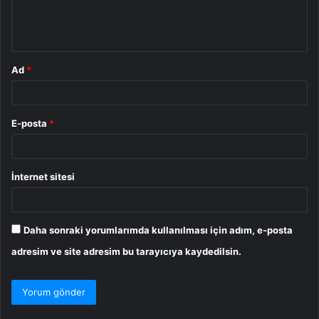
m
*
Ad
*
E-posta
*
İnternet sitesi
Daha sonraki yorumlarımda kullanılması için adım, e-posta
adresim ve site adresim bu tarayıcıya kaydedilsin.