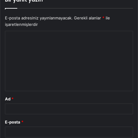
E-posta adresiniz yayınlanmayacak.
Gerekli alanlar
*
ile
işaretlenmişlerdir
Y
o
r
u
m
*
Ad
*
E-posta
*