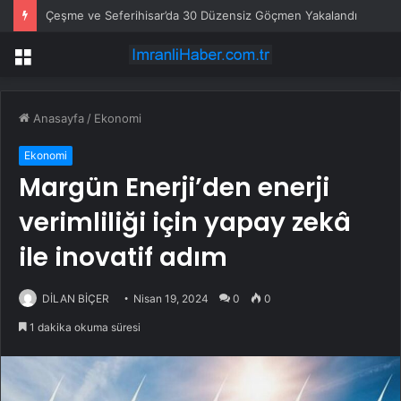
Çeşme ve Seferihisar’da 30 Düzensiz Göçmen Yakalandı
Menü
Anasayfa
/
Ekonomi
Ekonomi
Margün Enerji’den enerji
verimliliği için yapay zekâ
ile inovatif adım
DİLAN BİÇER
Nisan 19, 2024
0
0
1 dakika okuma süresi