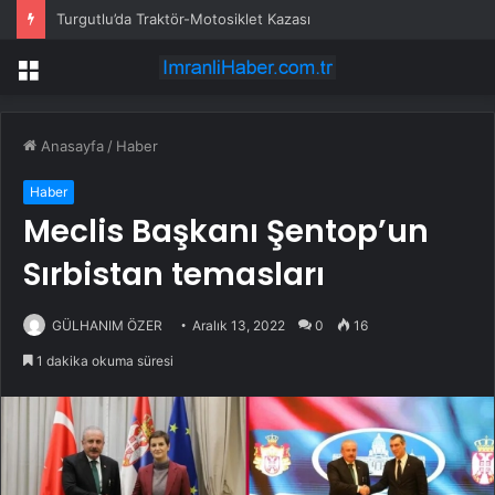
Turgutlu’da Traktör-Motosiklet Kazası
Menü
Anasayfa
/
Haber
Haber
Meclis Başkanı Şentop’un
Sırbistan temasları
GÜLHANIM ÖZER
Aralık 13, 2022
0
16
1 dakika okuma süresi