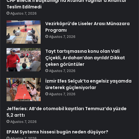
CHP Bilecik İl Başkanlığı’na Atanan Yağmur’a Anahtar
Teslim Edilmedi
Ağustos 7, 2026
Vezirköprü’de Liseler Arası Münazara
Programı
Ağustos 7, 2026
Tayt tartışmasına konu olan Vali
Çiçekli, Ardahan’dan ayrıldı! Dikkat
çeken görüntüler
Ağustos 7, 2026
İzmir Efes Selçuk’ta engelsiz yaşamda
üreterek güçleniyorlar
Ağustos 7, 2026
Jefferies: AB’de otomobil kayıtları Temmuz’da yüzde
5,2 arttı
Ağustos 7, 2026
EPAM Systems hissesi bugün neden düşüyor?
Ağustos 7, 2026