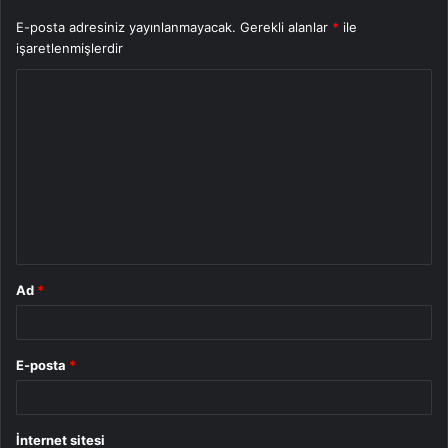
E-posta adresiniz yayınlanmayacak.
Gerekli alanlar
*
ile
işaretlenmişlerdir
Y
o
r
u
m
*
Ad
*
E-posta
*
İnternet sitesi