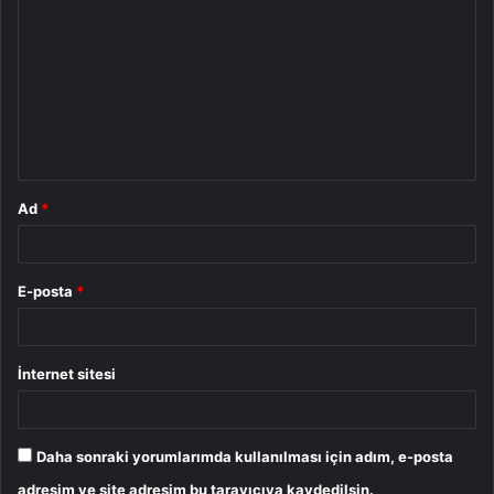
o
r
u
m
*
Ad
*
E-posta
*
İnternet sitesi
Daha sonraki yorumlarımda kullanılması için adım, e-posta
adresim ve site adresim bu tarayıcıya kaydedilsin.