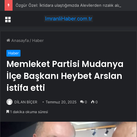
Özgür Özel: İktidara ulaştığımızda Alevilerden rızalık alacağımıza söz veriyorum!
Menü
Anasayfa
/
Haber
Haber
Memleket Partisi Mudanya
İlçe Başkanı Heybet Arslan
istifa etti
DİLAN BİÇER
Temmuz 20, 2025
0
0
1 dakika okuma süresi