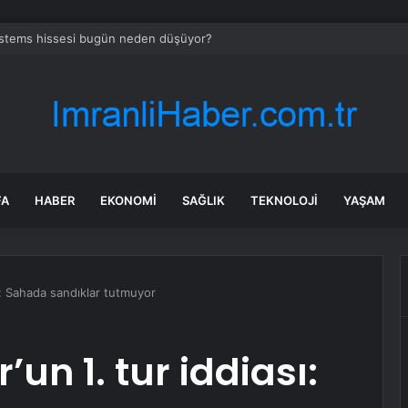
tems hissesi bugün neden düşüyor?
FA
HABER
EKONOMI
SAĞLIK
TEKNOLOJI
YAŞAM
sı: Sahada sandıklar tutmuyor
un 1. tur iddiası: