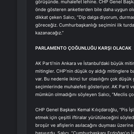
görüşünde. muhalefet lehine. CHP Genel Başka
önde gösteren anketlerden bile daha uygun old
dikkat çeken Salıcı, “Dip dalga diyorum, dur
göreceğiz. Cumhurbaşkanlığı seçimini ilk turda
kazanacağız.”
PARLAMENTO ÇOĞUNLUĞU KARŞI OLACAK
AK Parti’nin Ankara ve İstanbul’daki büyük mitin
mitingler. CHP’nin düşük oy aldığı mitinglere ba
var. Bu nedenle ikinci tur olasılığını çok düşük 
seçimlerinde muhalefeti gösteriyor. AK Parti 
mümkün olmadığını söyleyen Salıcı, “Meclis ç
CHP Genel Başkanı Kemal Kılıçdaroğlu, “Pis İşle
etmek için çeşitli iftiralar yürütüleceğini söyle
broşür ve afişlerin asılacağını duyması üzerine
başvurdu. Salıcı, “Cumhurbaşkanı Erdoğan’ın İ