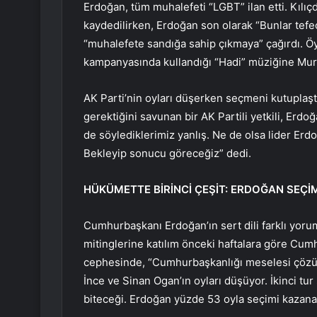
Erdoğan, tüm muhalefeti “LGBT” ilan etti. Kılıçda
kaydedilirken, Erdoğan son olarak “Bunlar tefe
“muhalefete sandığa sahip çıkmaya” çağırdı. Öy
kampanyasında kullandığı “Hadi” müziğine Mura
AK Parti’nin oyları düşerken seçmeni kutuplaşt
gerektiğini savunan bir AK Partili yetkili, Erdo
de söylediklerimiz yanlış. Ne de olsa lider Erd
Bekleyip sonucu göreceğiz” dedi.
HÜKÜMETTE BİRİNCİ ÇEŞİT: ERDOĞAN SEÇİ
Cumhurbaşkanı Erdoğan’ın sert dili farklı yor
mitinglerine katılım önceki haftalara göre Cumhu
cephesinde, “Cumhurbaşkanlığı meselesi çöz
İnce ve Sinan Ogan’ın oyları düşüyor. İkinci t
biteceği. Erdoğan yüzde 53 oyla seçimi kazanabil