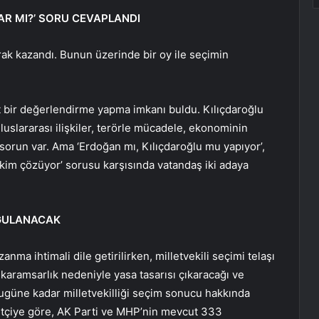
AR MI?’ SORU CEVAPLANDI
rak kazandı. Bunun üzerinde bir oy ile seçimin
t bir değerlendirme yapma imkanı buldu. Kılıçdaroğlu
Uluslararası ilişkiler, terörle mücadele, ekonominin
 sorun var. Ama ‘Erdoğan mı, Kılıçdaroğlu mu yapıyor’,
 kim çözüyor’ sorusu karşısında vatandaş iki adaya
YGULANACAK
nma ihtimali dile getirilirken, milletvekili seçimi telaşı
karamsarlık nedeniyle yasa tasarısı çıkaracağı ve
 Bugüne kadar milletvekilliği seçim sonucu hakkında
setçiye göre, AK Parti ve MHP’nin mevcut 333