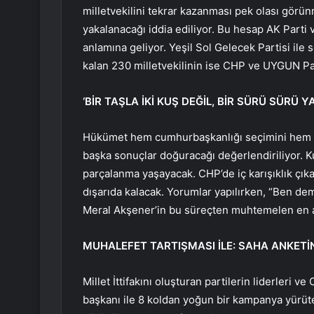
milletvekilini tekrar kazanması pek olası görü
yakalanacağı iddia ediliyor. Bu hesap AK Parti 
anlamına geliyor. Yeşil Sol Gelecek Partisi ile 
kalan 230 milletvekilinin ise CHP ve UYGUN Par
‘BİR TAŞLA İKİ KUŞ DEĞİL, BİR SÜRÜ SÜRÜ Y
Hükümet hem cumhurbaşkanlığı seçimini hem d
başka sonuçlar doğuracağı değerlendiriliyor. K
parçalanma yaşayacak. CHP’de iç karışıklık çıka
dışarıda kalacak. Yorumlar yapılırken, “Ben de
Meral Akşener’in bu süreçten muhtemelen en az
MUHALEFET TARTIŞMASI İLE: SAHA ANKETİ
Millet İttifakını oluşturan partilerin liderleri 
başkanı ile 8 koldan yoğun bir kampanya yürüt