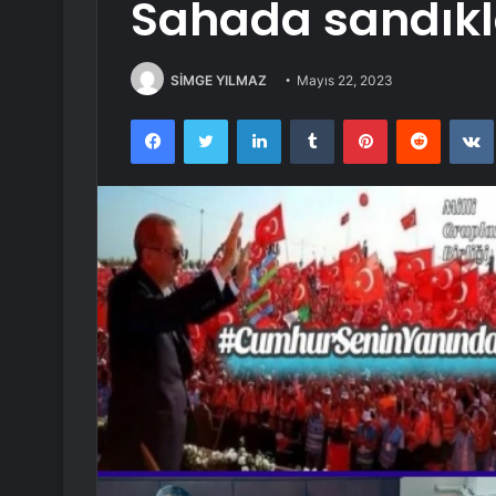
Sahada sandıkl
SİMGE YILMAZ
Mayıs 22, 2023
Facebook
Twitter
LinkedIn
Tumblr
Pinterest
Reddit