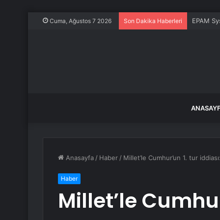
EPAM Sys
Cuma, Ağustos 7 2026
Son Dakika Haberleri
ANASAY
Anasayfa
/
Haber
/
Millet’le Cumhur’un 1. tur iddia
Haber
Millet’le Cumhur’