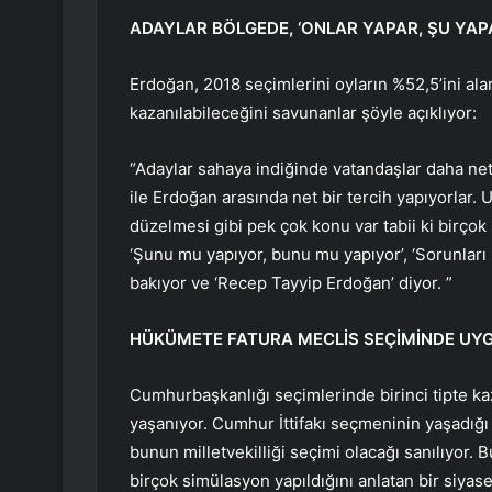
ADAYLAR BÖLGEDE, ‘ONLAR YAPAR, ŞU YAP
Erdoğan, 2018 seçimlerini oyların %52,5’ini ala
kazanılabileceğini savunanlar şöyle açıklıyor:
“Adaylar sahaya indiğinde vatandaşlar daha ne
ile Erdoğan arasında net bir tercih yapıyorlar. 
düzelmesi gibi pek çok konu var tabii ki birçok
‘Şunu mu yapıyor, bunu mu yapıyor’, ‘Sorunları
bakıyor ve ‘Recep Tayyip Erdoğan’ diyor. ”
HÜKÜMETE FATURA MECLİS SEÇİMİNDE U
Cumhurbaşkanlığı seçimlerinde birinci tipte kaza
yaşanıyor. Cumhur İttifakı seçmeninin yaşadığı 
bunun milletvekilliği seçimi olacağı sanılıyor.
birçok simülasyon yapıldığını anlatan bir siya