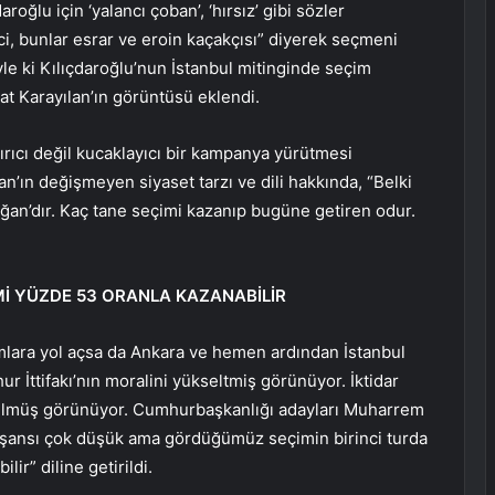
roğlu için ‘yalancı çoban’, ‘hırsız’ gibi sözler
ci, bunlar esrar ve eroin kaçakçısı” diyerek seçmeni
le ki Kılıçdaroğlu’nun İstanbul mitinginde seçim
t Karayılan’ın görüntüsü eklendi.
ırıcı değil kucaklayıcı bir kampanya yürütmesi
ğan’ın değişmeyen siyaset tarzı ve dili hakkında, “Belki
oğan’dır. Kaç tane seçimi kazanıp bugüne getiren odur.
Mİ YÜZDE 53 ORANLA KAZANABİLİR
umlara yol açsa da Ankara ve hemen ardından İstanbul
r İttifakı’nın moralini yükseltmiş görünüyor. İktidar
ülmüş görünüyor. Cumhurbaşkanlığı adayları Muharrem
ur şansı çok düşük ama gördüğümüz seçimin birinci turda
ir” diline getirildi.