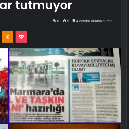
ar tutmuyor
0
5
4 dakika okuma süresi
VKontakte
Odnoklassniki
Pocket