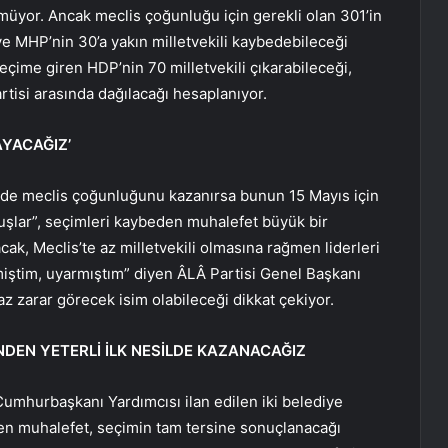
nmüyor. Ancak meclis çoğunluğu için gerekli olan 301’in
ve MHP’nin 30’a yakın milletvekili kaybedebileceği
seçime giren HDP’nin 70 milletvekili çıkarabileceği,
tisi arasında dağılacağı hesaplanıyor.
AYACAĞIZ’
e meclis çoğunluğunu kazanırsa bunun 15 Mayıs için
uşlar”, seçimleri kaybeden muhalefet büyük bir
cak, Meclis’te az milletvekili olmasına rağmen liderleri
miştim, uyarmıştım” diyen ÂLÂ Partisi Genel Başkanı
 zarar görecek isim olabileceği dikkat çekiyor.
NDEN YETERLİ İLK NESİLDE KAZANACAĞIZ
ve Cumhurbaşkanı Yardımcısı ilan edilen iki belediye
en muhalefet, seçimin tam tersine sonuçlanacağı