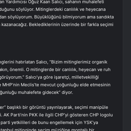
n Yardımcısı Oğuz Kaan Salıcı, sahanın muhalefeti
uğunu söylüyor. Mitinglerdeki canlılık ve heyecana
madan söylüyorum. Büyüklüğünü bilmiyorum ama sandıkta
 kazanacağız. Beklediklerinin üzerinde bir farkla seçimi
glerini hatırlatan Salıcı, “Bizim mitinglerimiz organik
kın, önemli. O mitinglerde bir canlılık, heyecan ve ruh
görüyorum.” Salıcı’ya göre işaretçi, milletvekilliği
ve MHP’nin Meclis’te mevcut çoğunluğu elde etmesinin
oğunluğu muhalefete gidecek” diyor.
r” başlıklı bir görüntü yayınlayarak, seçimi manipüle
di. AK Parti’nin PKK ile ilgili CHP’yi gösteren CHP logolu
 parti yetkilileri de bunu engellemek için YSK’ya
stanbul mitinginde seçim müziğine montajlı bir