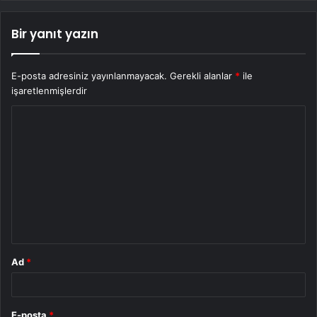
Bir yanıt yazın
E-posta adresiniz yayınlanmayacak.
Gerekli alanlar
*
ile
işaretlenmişlerdir
Y
o
r
u
m
*
Ad
*
E-posta
*