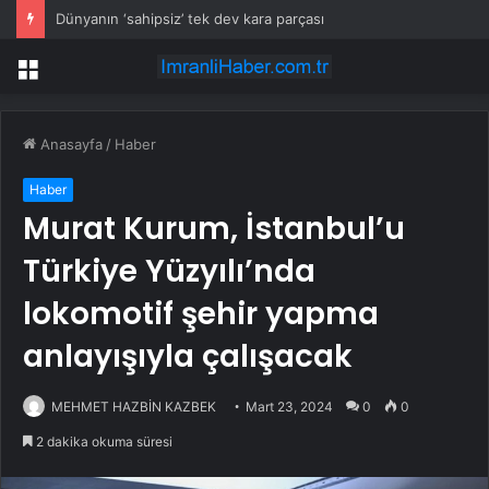
Dünyanın ‘sahipsiz’ tek dev kara parçası
Menü
Anasayfa
/
Haber
Haber
Murat Kurum, İstanbul’u
Türkiye Yüzyılı’nda
lokomotif şehir yapma
anlayışıyla çalışacak
MEHMET HAZBİN KAZBEK
Mart 23, 2024
0
0
2 dakika okuma süresi