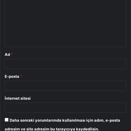
o
r
u
m
*
Ad
*
E-posta
*
İnternet sitesi
Daha sonraki yorumlarımda kullanılması için adım, e-posta
adresim ve site adresim bu tarayıcıya kaydedilsin.