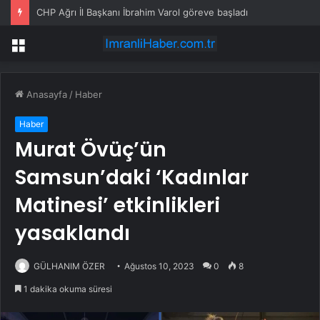
CHP Ağrı İl Başkanı İbrahim Varol göreve başladı
Menü
Anasayfa
/
Haber
Haber
Murat Övüç’ün
Samsun’daki ‘Kadınlar
Matinesi’ etkinlikleri
yasaklandı
GÜLHANIM ÖZER
Ağustos 10, 2023
0
8
1 dakika okuma süresi