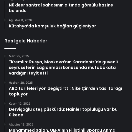
Nükleer santral sahasının altında gömülü hazine
bulundu
Ağustos 8, 2026
Kütahya’da komşuluk bağları güçleniyor
Rastgele Haberler
Mart 25, 2025
*Kremlin: Rusya, Moskova’nın Karadeniz’de güvenli
seyrüseferin sağlanması konusunda mutabakata
vardığını teyit etti
Haziran 28, 2025
ABD tarifeleri yön değiştirtti: Nike Çin’den tası tarağı
topluyor
Kasım 12, 2025
Dervişoğlu ateş püskürdü: Hainler topluluğu var bu
ülkede
Ağustos 13, 2025
Muhammed Salah, UEFA’nın Filistinli Sporcu Anma