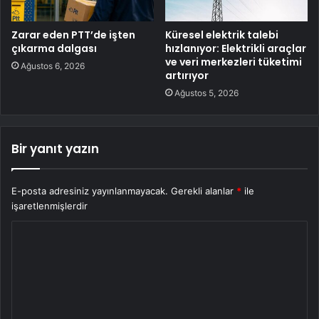
Zarar eden PTT’de işten
Küresel elektrik talebi
çıkarma dalgası
hızlanıyor: Elektrikli araçlar
ve veri merkezleri tüketimi
Ağustos 6, 2026
artırıyor
Ağustos 5, 2026
Bir yanıt yazın
E-posta adresiniz yayınlanmayacak.
Gerekli alanlar
*
ile
işaretlenmişlerdir
Y
o
r
u
m