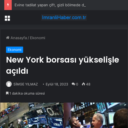
Evine tadilat yapan çift, gizli bölmede deste deste para buldu
Menü
Anasayfa
/
Ekonomi
Ekonomi
New York borsası yükselişle
açıldı
SİMGE YILMAZ
Eylül 18, 2023
0
48
1 dakika okuma süresi