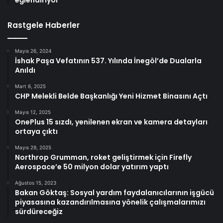
eğlendiriyor
Rastgele Haberler
Mayıs 26, 2024
İshak Paşa Vefatının 537. Yılında İnegöl’de Dualarla
Anıldı
Mart 6, 2025
CHP Melekli Belde Başkanlığı Yeni Hizmet Binasını Açtı
Mayıs 12, 2025
OnePlus 15 sızdı, yenilenen ekran ve kamera detayları
ortaya çıktı
Mayıs 29, 2025
Northrop Grumman, roket geliştirmek için Firefly
Aerospace’e 50 milyon dolar yatırım yaptı
Ağustos 15, 2023
Bakan Göktaş: Sosyal yardım faydalanıcılarının işgücü
piyasasına kazandırılmasına yönelik çalışmalarımızı
sürdüreceğiz