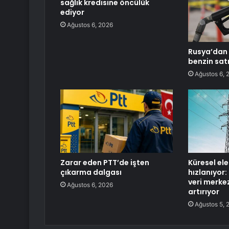
sağlık kredisine öncülük
ediyor
Ağustos 6, 2026
Rusya’dan 
benzin sat
Ağustos 6, 
Zarar eden PTT’de işten
Küresel ele
çıkarma dalgası
hızlanıyor: 
veri merkez
Ağustos 6, 2026
artırıyor
Ağustos 5, 