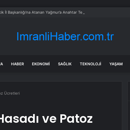
ik İl Başkanlığı’na Atanan Yağmur’a Anahtar Teslim Edilmedi
FA
HABER
EKONOMI
SAĞLIK
TEKNOLOJI
YAŞAM
z Ücretleri
Hasadı ve Patoz