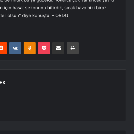
n için hasat sezonunu bitirdik, sıcak hava bizi biraz
kürler olsun” diye konuştu. – ORDU
erest
Reddit
VKontakte
Odnoklassniki
Pocket
E-Posta ile paylaş
Yazdır
EK