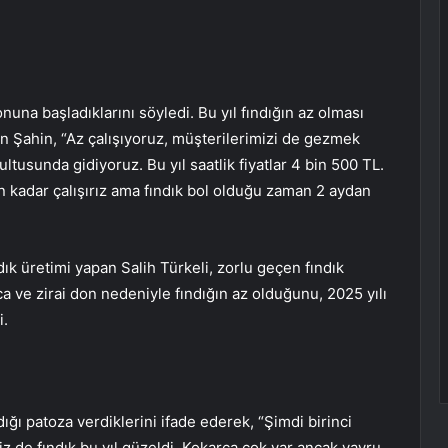
una başladıklarını söyledi. Bu yıl fındığın az olması
n Şahin, “Az çalışıyoruz, müşterilerimizi de gezmek
sunda gidiyoruz. Bu yıl saatlik fiyatlar 4 bin 500 TL.
ün kadar çalışırız ama fındık bol olduğu zaman 2 aydan
ndık üretimi yapan Salih Türkeli, zorlu geçen fındık
a ve zirai don nedeniyle fındığın az olduğunu, 2025 yılı
i.
dığı patoza verdiklerini ifade ederek, “Şimdi birinci
Biz de fındık bu yıl güzeldi. Kokarca çok var ancak yavru