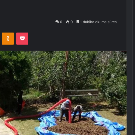
0
0
1 dakika okuma süresi
VKontakte
Odnoklassniki
Pocket