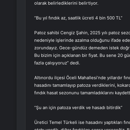
olarak belirlediklerini belirtiyor.
“Bu yıl fındık az, saatlik ücreti 4 bin 500 TL”
Patoz sahibi Cengiz Şahin, 2025 yılı patoz sezon
nedeniyle işlerinde azalma olduğunu ifade ede
zorundayız. Gece-gündüz demeden istek doğrultu
Bu bizim için açıklanan bir fiyat. Bu sene 20 g
fazla çalışıyoruz” dedi.
Altınordu ilçesi Öceli Mahallesi’nde yıllardır fı
hasadını tamamlayıp patoza verdiklerini, kokarc
fındık hasat sezonunu tamamladıklarını kaydett
“Şu an için patoza verdik ve hasadı bitirdik”
Üretici Temel Türkeli ise hasadını yaptıkları fın
etabı verdik, diğer fındıkları sonra vereceğiz. 