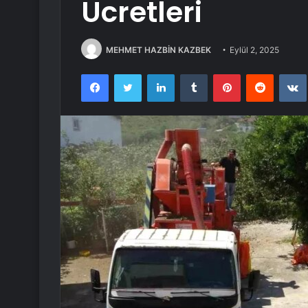
Ücretleri
MEHMET HAZBİN KAZBEK
Eylül 2, 2025
Facebook
Twitter
LinkedIn
Tumblr
Pinterest
Reddit