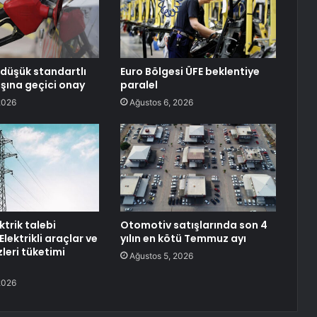
düşük standartlı
Euro Bölgesi ÜFE beklentiye
ışına geçici onay
paralel
2026
Ağustos 6, 2026
ktrik talebi
Otomotiv satışlarında son 4
Elektrikli araçlar ve
yılın en kötü Temmuz ayı
leri tüketimi
Ağustos 5, 2026
2026