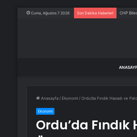
CHP Bilec
Cuma, Ağustos 7 2026
Son Dakika Haberleri
ANASAY
Anasayfa
/
Ekonomi
/
Ordu’da Fındık Hasadı ve Pato
Ekonomi
Ordu’da Fındık 