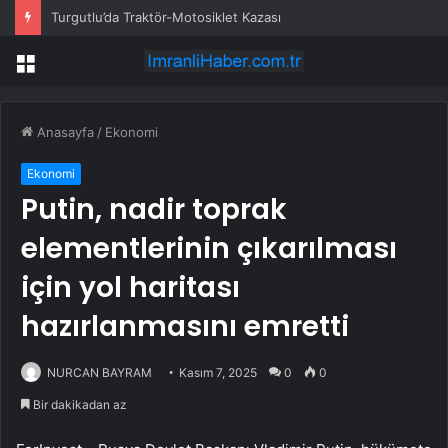
Turgutlu’da Traktör-Motosiklet Kazası
Menü
Anasayfa
/
Ekonomi
Ekonomi
Putin, nadir toprak
elementlerinin çıkarılması
için yol haritası
hazırlanmasını emretti
NURCAN BAYRAM
Kasım 7, 2025
0
0
Bir dakikadan az