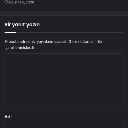
Ağustos 5, 2026
Bir yanıt yazın
E-posta adresiniz yayınlanmayacak.
Gerekli alanlar
*
ile
işaretlenmişlerdir
Y
o
r
u
m
*
Ad
*