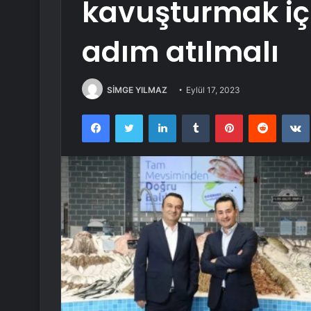
kavuşturmak iç
adım atılmalı
SİMGE YILMAZ
Eylül 17, 2023
Facebook
Twitter
LinkedIn
Tumblr
Pinterest
Reddit