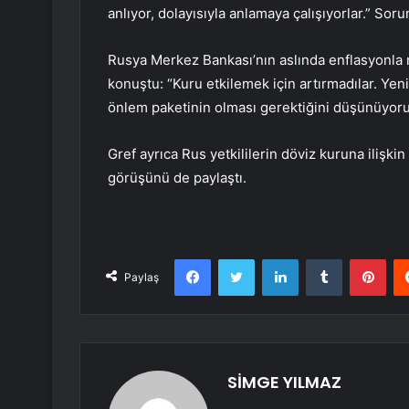
anlıyor, dolayısıyla anlamaya çalışıyorlar.” So
Rusya Merkez Bankası’nın aslında enflasyonla m
konuştu: “Kuru etkilemek için artırmadılar. Yen
önlem paketinin olması gerektiğini düşünüyoru
Gref ayrıca Rus yetkililerin döviz kuruna ilişki
görüşünü de paylaştı.
Facebook
Twitter
LinkedIn
Tumblr
Pint
Paylaş
SİMGE YILMAZ