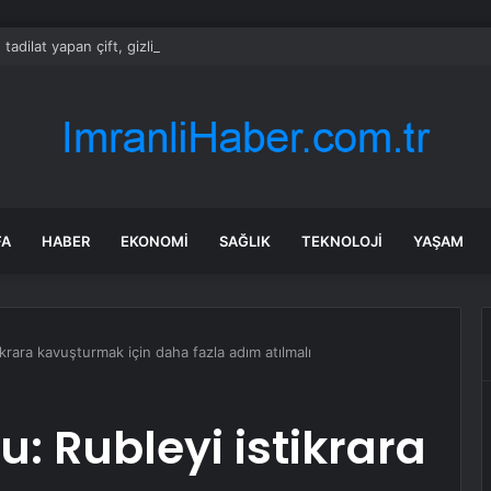
 tadilat yapan çift, gizli bölmede deste deste para buldu
FA
HABER
EKONOMI
SAĞLIK
TEKNOLOJI
YAŞAM
krara kavuşturmak için daha fazla adım atılmalı
: Rubleyi istikrara