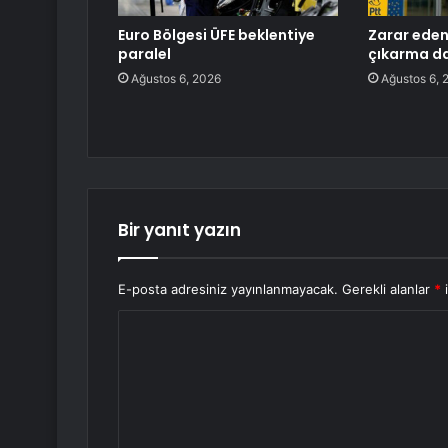
Euro Bölgesi ÜFE beklentiye
Zarar eden
paralel
çıkarma da
Ağustos 6, 2026
Ağustos 6, 
Bir yanıt yazın
E-posta adresiniz yayınlanmayacak.
Gerekli alanlar
*
i
Y
o
r
u
m