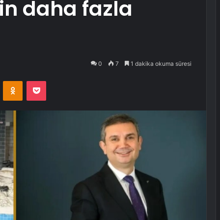
in daha fazla
0
7
1 dakika okuma süresi
VKontakte
Odnoklassniki
Pocket