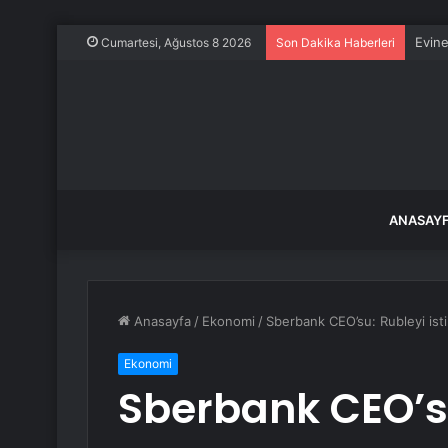
Evine
Cumartesi, Ağustos 8 2026
Son Dakika Haberleri
ANASAY
Anasayfa
/
Ekonomi
/
Sberbank CEO’su: Rubleyi isti
Ekonomi
Sberbank CEO’su