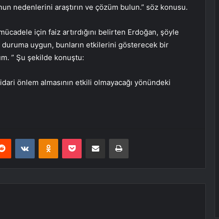
runun nedenlerini araştırın ve çözüm bulun.” söz konusu.
ücadele için faiz artırdığını belirten Erdoğan, şöyle
i duruma uygun, bunların etkilerini gösterecek bir
m. ” Şu şekilde konuştu:
n idari önlem almasının etkili olmayacağı yönündeki
erest
Reddit
VKontakte
Odnoklassniki
Pocket
E-Posta ile paylaş
Yazdır