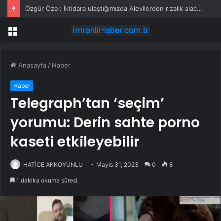
Özgür Özel: İktidara ulaştığımızda Alevilerden rızalık alacağımıza söz veriyorum!
Menü
Anasayfa
/
Haber
Haber
Telegraph’tan ‘seçim’
yorumu: Derin sahte porno
kaseti etkileyebilir
HATİCE AKKOYUNLU
Mayıs 31, 2023
0
8
1 dakika okuma süresi