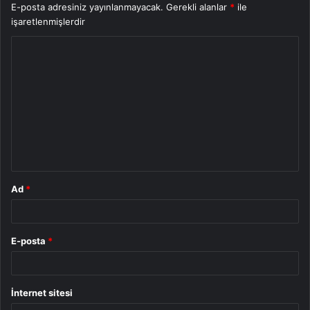
E-posta adresiniz yayınlanmayacak.
Gerekli alanlar
*
ile
işaretlenmişlerdir
Y
o
r
u
m
*
Ad
*
E-posta
*
İnternet sitesi