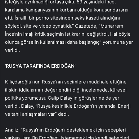
isteğiyle ayrılmadığı ortaya çıktı. 59 yaşındaki İnce,
karalama kampanyasının kurbanı olduğu konusunda ısrar
etti. İsrailli bir porno sitesinden seks kaseti alındığını
söyledi. site ve video oynatıldı.” Gazetede, “Muharrem
İnce’nin imajı kritik seçimin istikrarını değiştirdi. Hal böyle
olunca görselin kullanılması daha başlangıç” yorumuna yer
verildi.
‘RUSYA TARAFINDA ERDOĞAN’
Kılıçdaroğlu’nun Rusya’nın seçimlere müdahale ettiğine
ilişkin iddialarının değerlendirildiği incelemede, küresel
politika yorumcusu Galip Dalay’ın görüşlerine de yer
verildi. Dalay, “Rusya kesinlikle Erdoğan’ın yanında. Enerji
ve tahıl anlaşmaları var” dedi.
Analiz, “Rusya’nın Erdoğan’ı desteklemek için sebepleri
varken, İsrail’in Erdoğan’ı istememek için kendi sebepleri