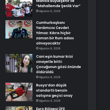
Manisa Büyükşehir İle
“Mahallemde Şenlik Var”
Ağustos 6, 2026
Cumhurbaşkanı
Yardımcısı Cevdet
Yılmaz: Kıbrıs hiçbir
zaman bir Rum adası
olmayacaktır
Ağustos 6, 2026
Cani eşin kumar krizi
cinayetle bitti:
Çocuğunun gözü önünde
öldürüldü
Ağustos 6, 2026
Rusya’dan düşük
standartlı benzin
satışına geçici onay
Ağustos 6, 2026
Euro Bölgesi ÜFE