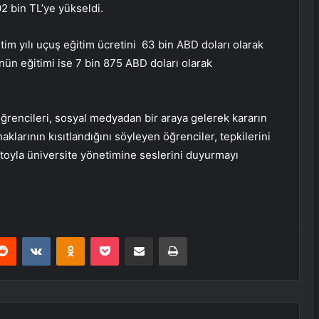
2 bin TL’ye yükseldi.
m yılı uçuş eğitim ücretini 63 bin ABD doları olarak
ünün eğitimi ise 7 bin 875 ABD doları olarak
ğrencileri, sosyal medyadan bir araya gelerek kararın
aklarının kısıtlandığını söyleyen öğrenciler, tepkilerini
stoyla üniversite yönetimine seslerini duyurmayı
erest
Reddit
VKontakte
Odnoklassniki
Pocket
E-Posta ile paylaş
Yazdır