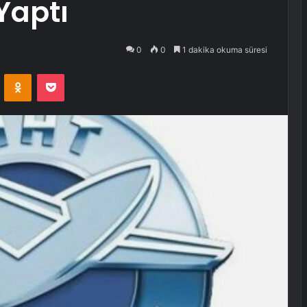
Yaptı
0
0
1 dakika okuma süresi
VKontakte
Odnoklassniki
Pocket