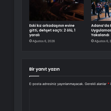
Eski kız arkadaşının evine
Adana’da 
gitti, dehşet saçtı: 2 ölü, 1
Uygulamas
yaralı
Yakalandı
Ağustos 6, 2026
Ağustos 6, 
Bir yanıt yazın
E-posta adresiniz yayınlanmayacak.
Gerekli alanlar
*
i
Y
o
r