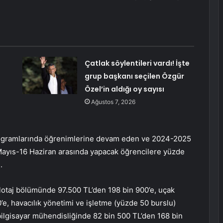
Çatlak söylentileri vardı! İşte
grup başkanı seçilen Özgür
Özel’in aldığı oy sayısı
Ağustos 7, 2026
programlarında öğrenimlerine devam eden ve 2024-2025
3 Mayıs-16 Haziran arasında yapacak öğrencilere yüzde
.
lotaj bölümünde 97.500 TL’den 198 bin 900’e, uçak
e, havacılık yönetimi ve işletme (yüzde 50 burslu)
bilgisayar mühendisliğinde 82 bin 500 TL’den 168 bin