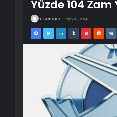
Yüzde 104 Zam 
DİLAN BİÇER
Mayıs 8, 2024
Facebook
Twitter
LinkedIn
Tumblr
Pinterest
Reddit