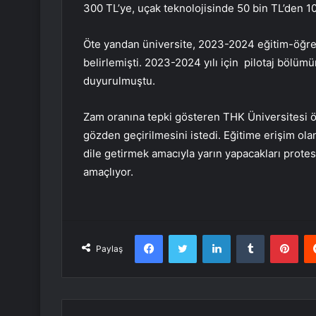
300 TL’ye, uçak teknolojisinde 50 bin TL’den 10
Öte yandan üniversite, 2023-2024 eğitim-öğreti
belirlemişti. 2023-2024 yılı için pilotaj bölüm
duyurulmuştu.
Zam oranına tepki gösteren THK Üniversitesi ö
gözden geçirilmesini istedi. Eğitime erişim olan
dile getirmek amacıyla yarın yapacakları prote
amaçlıyor.
Facebook
Twitter
LinkedIn
Tumblr
Pint
Paylaş