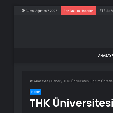
İSTE’de M
Cuma, Ağustos 7 2026
Son Dakika Haberleri
ANASAY
Anasayfa
/
Haber
/
THK Üniversitesi Eğitim Ücretl
Haber
THK Üniversitesi