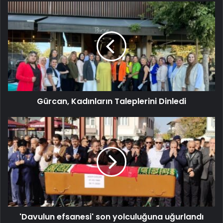
Gürcan, Kadınların Taleplerini Dinledi
'Davulun efsanesi' son yolculuğuna uğurlandı