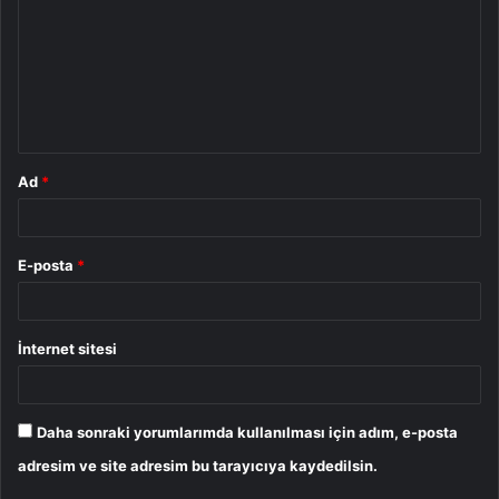
r
u
m
*
Ad
*
E-posta
*
İnternet sitesi
Daha sonraki yorumlarımda kullanılması için adım, e-posta
adresim ve site adresim bu tarayıcıya kaydedilsin.