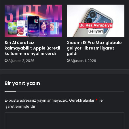
Siri AI ücretsiz
Xiaomi 18 Pro Max globale
kalmayabilir: Apple ücretli
geliyor: İlk resmi işaret
kullanımın sinyalini verdi
geldi
Ağustos 2, 2026
Ağustos 1, 2026
Bir yanıt yazın
E-posta adresiniz yayınlanmayacak.
Gerekli alanlar
*
ile
işaretlenmişlerdir
Y
o