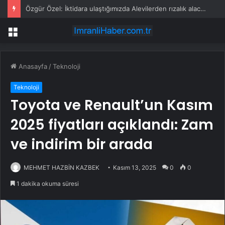
Özgür Özel: İktidara ulaştığımızda Alevilerden rızalık alacağımıza söz veriyorum!
Menü
Anasayfa
/
Teknoloji
Teknoloji
Toyota ve Renault’un Kasım
2025 fiyatları açıklandı: Zam
ve indirim bir arada
MEHMET HAZBİN KAZBEK
Kasım 13, 2025
0
0
1 dakika okuma süresi