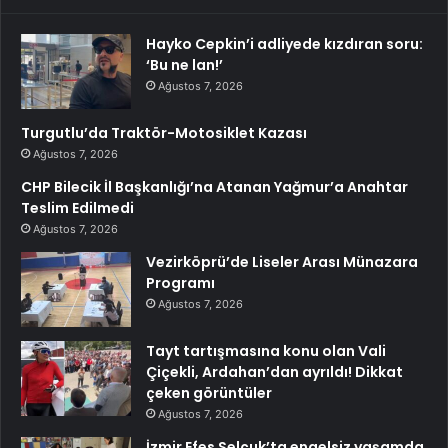
Hayko Cepkin’i adliyede kızdıran soru:
‘Bu ne lan!’
Ağustos 7, 2026
Turgutlu’da Traktör-Motosiklet Kazası
Ağustos 7, 2026
CHP Bilecik İl Başkanlığı’na Atanan Yağmur’a Anahtar
Teslim Edilmedi
Ağustos 7, 2026
Vezirköprü’de Liseler Arası Münazara
Programı
Ağustos 7, 2026
Tayt tartışmasına konu olan Vali
Çiçekli, Ardahan’dan ayrıldı! Dikkat
çeken görüntüler
Ağustos 7, 2026
İzmir Efes Selçuk’ta engelsiz yaşamda