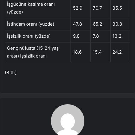
İşgücüne katılma oranı
52.9
70.7
35.5
(yüzde)
İstihdam oranı (yüzde)
47.8
65.2
30.8
İşsizlik oranı (yüzde)
9.8
7.8
13.2
Genç nüfusta (15-24 yaş
18.6
15.4
24.2
arası) işsizlik oranı
(Bitti)