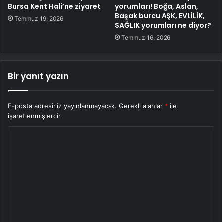
Bursa Kent Hali’ne ziyaret
yorumları! Boğa, Aslan,
Başak burcu AŞK, EVLİLİK,
Temmuz 19, 2026
SAĞLIK yorumları ne diyor?
Temmuz 16, 2026
Bir yanıt yazın
E-posta adresiniz yayınlanmayacak.
Gerekli alanlar
*
ile
işaretlenmişlerdir
Y
o
r
u
m
*