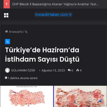
CHP Bilecik İl Başkanlığı’na Atanan Yağmur’a Anahtar Teslim Edilmedi
Menü
Anasayfa
/
İş
İş
Türkiye’de Haziran’da
İstihdam Sayısı Düştü
GÜLHANIM ÖZER
Ağustos 13, 2023
0
4
1 dakika okuma süresi