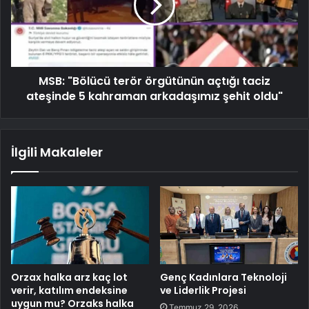
MSB: "Bölücü terör örgütünün açtığı taciz
ateşinde 5 kahraman arkadaşımız şehit oldu"
İlgili Makaleler
Orzax halka arz kaç lot
Genç Kadınlara Teknoloji
verir, katılım endeksine
ve Liderlik Projesi
uygun mu? Orzaks halka
Temmuz 29, 2026