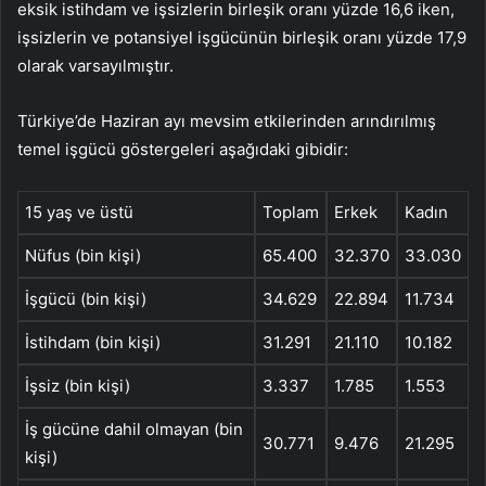
eksik istihdam ve işsizlerin birleşik oranı yüzde 16,6 iken,
işsizlerin ve potansiyel işgücünün birleşik oranı yüzde 17,9
olarak varsayılmıştır.
Türkiye’de Haziran ayı mevsim etkilerinden arındırılmış
temel işgücü göstergeleri aşağıdaki gibidir:
15 yaş ve üstü
Toplam
Erkek
Kadın
Nüfus (bin kişi)
65.400
32.370
33.030
İşgücü (bin kişi)
34.629
22.894
11.734
İstihdam (bin kişi)
31.291
21.110
10.182
İşsiz (bin kişi)
3.337
1.785
1.553
İş gücüne dahil olmayan (bin
30.771
9.476
21.295
kişi)