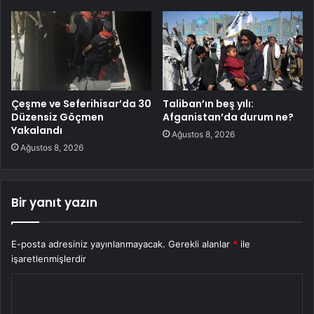
Çeşme ve Seferihisar’da 30
Taliban’ın beş yılı:
Düzensiz Göçmen
Afganistan’da durum ne?
Yakalandı
Ağustos 8, 2026
Ağustos 8, 2026
Bir yanıt yazın
E-posta adresiniz yayınlanmayacak.
Gerekli alanlar
*
ile
işaretlenmişlerdir
Y
o