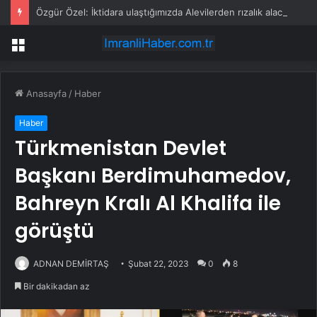
Özgür Özel: İktidara ulaştığımızda Alevilerden rızalık alacağımıza söz veriyorum!
Menü
Anasayfa
/
Haber
Haber
Türkmenistan Devlet
Başkanı Berdimuhamedov,
Bahreyn Kralı Al Khalifa ile
görüştü
ADNAN DEMİRTAŞ
Şubat 22, 2023
0
8
Bir dakikadan az