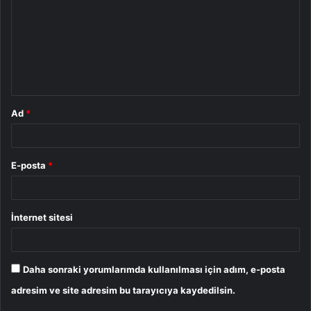
r
u
m
*
Ad
*
E-posta
*
İnternet sitesi
Daha sonraki yorumlarımda kullanılması için adım, e-posta
adresim ve site adresim bu tarayıcıya kaydedilsin.