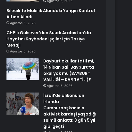
Ağustos 5, 2026
Bilecik’te Makilik Alandaki Yangın Kontrol
Altına Alındı
Ağustos 5, 2026
CHP’li Gülsever’den Suudi Arabistan’da
Hayatını Kaybeden İşçiler İçin Taziye
Mesajı
Ağustos 5, 2026
Bayburt okullar tatil mi,
14 Nisan Salı Bayburt’ta
okul yok mu (BAYBURT
VALİLİĞİ – KAR TATİLİ)?
Ağustos 5, 2026
İsrail’de alıkonulan
İrlanda
Cumhurbaşkanının
aktivist kardeşi yaşadığı
zulmü anlattı: 3 gün 5 yıl
gibi geçti