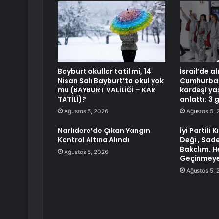
Bayburt okullar tatil mi, 14
İsrail’de a
Nisan Salı Bayburt’ta okul yok
Cumhurbaşk
mu (BAYBURT VALİLİĞİ – KAR
kardeşi ya
TATİLİ)?
anlattı: 3 g
Ağustos 5, 2026
Ağustos 5, 
Narlıdere’de Çıkan Yangın
İyi Partili 
Kontrol Altına Alındı
Değil, Sad
Bakalım. H
Ağustos 5, 2026
Geçinmeye
Ağustos 5, 