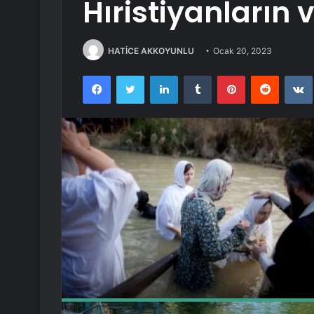
Hıristiyanların v
HATİCE AKKOYUNLU
Ocak 20, 2023
Facebook
Twitter
LinkedIn
Tumblr
Pinterest
Reddit