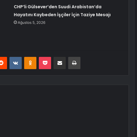
CHP’li Gülsever’den Suudi Arabistan’da
Hayatını Kaybeden İşçiler İçin Taziye Mesajı
Ağustos 5, 2026
erest
Reddit
VKontakte
Odnoklassniki
Pocket
E-Posta ile paylaş
Yazdır