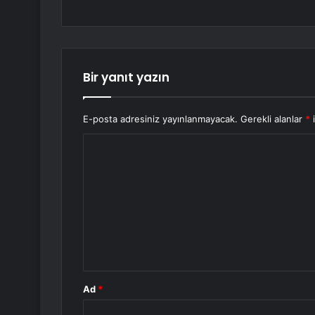
Bir yanıt yazın
E-posta adresiniz yayınlanmayacak.
Gerekli alanlar
*
i
Y
o
r
u
m
*
Ad
*