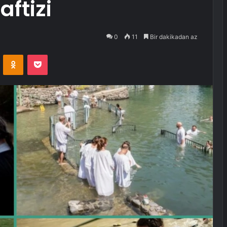
aftizi
0
11
Bir dakikadan az
VKontakte
Odnoklassniki
Pocket