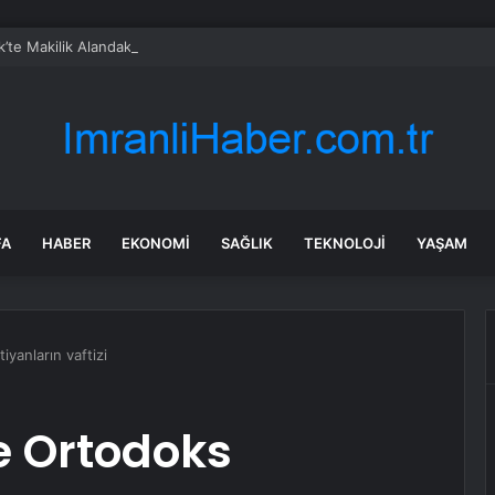
ik’te Makilik Alandaki Yangın Kontrol Altına Alındı
FA
HABER
EKONOMI
SAĞLIK
TEKNOLOJI
YAŞAM
yanların vaftizi
e Ortodoks