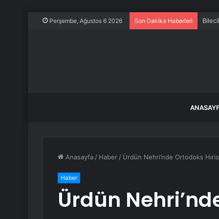
Bilec
Perşembe, Ağustos 6 2026
Son Dakika Haberleri
ANASAY
Anasayfa
/
Haber
/
Ürdün Nehri’nde Ortodoks Hıristi
Haber
Ürdün Nehri’nd