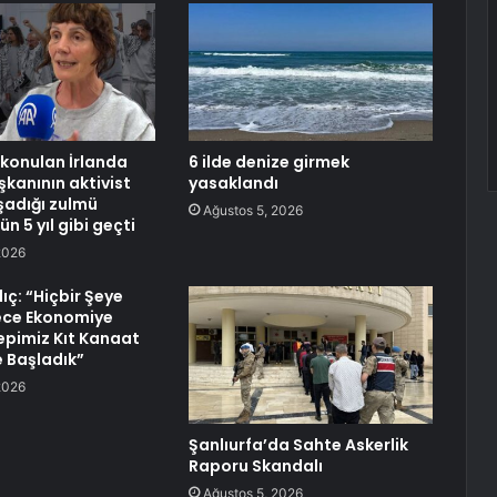
lıkonulan İrlanda
6 ilde denize girmek
anının aktivist
yasaklandı
şadığı zulmü
Ağustos 5, 2026
ün 5 yıl gibi geçti
2026
Kılıç: “Hiçbir Şeye
ece Ekonomiye
epimiz Kıt Kanaat
 Başladık”
2026
Şanlıurfa’da Sahte Askerlik
Raporu Skandalı
Ağustos 5, 2026