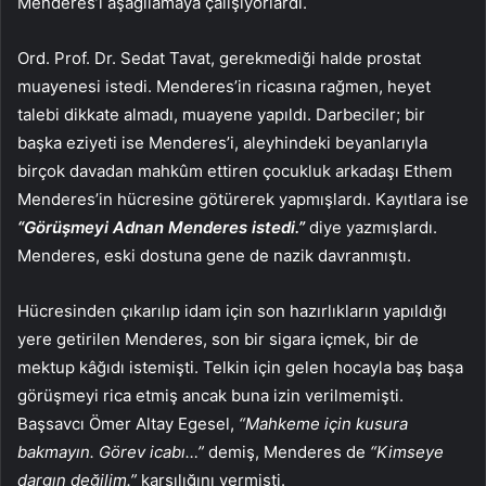
Menderes’i aşağılamaya çalışıyorlardı.
Ord. Prof. Dr. Sedat Tavat, gerekmediği halde prostat
muayenesi istedi. Menderes’in ricasına rağmen, heyet
talebi dikkate almadı, muayene yapıldı. Darbeciler; bir
başka eziyeti ise Menderes’i, aleyhindeki beyanlarıyla
birçok davadan mahkûm ettiren çocukluk arkadaşı Ethem
Menderes’in hücresine götürerek yapmışlardı. Kayıtlara ise
“Görüşmeyi Adnan Menderes istedi.”
diye yazmışlardı.
Menderes, eski dostuna gene de nazik davranmıştı.
Hücresinden çıkarılıp idam için son hazırlıkların yapıldığı
yere getirilen Menderes, son bir sigara içmek, bir de
mektup kâğıdı istemişti. Telkin için gelen hocayla baş başa
görüşmeyi rica etmiş ancak buna izin verilmemişti.
Başsavcı Ömer Altay Egesel,
“Mahkeme için kusura
bakmayın. Görev icabı…”
demiş, Menderes de
“Kimseye
dargın değilim.”
karşılığını vermişti.