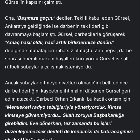
Gürsel’in kapısını çalmıştı.
Ona,
“Başımıza geçin.”
dediler. Teklifi kabul eden Gürsel,
Ankara’ya geldiğinde ise darbenin tek lideri gibi
davranmaya başlamıştı. Gürsel, darbecilerle görüşerek,
“Amaç hasıl oldu, hadi artık birliklerinize dönün.”
dediğinde muhatapları rahatsız olmuştu. Zira hepsi, darbe
sonrası önemli makam hayalleri kuruyordu.Gürsel ise alt
rütbeli subaylarla çalışmak istemiyordu.
Ancak subaylar gitmeye niyetleri olmadığını belli edince
darbe liderliğini kaybetme ihtimalini düşünen Gürsel geri
adım atacaktı. Darbeci Orhan Erkanlı, bu kaotik ortam için,
“Memleketi radyo tebliğleriyle yönetiyorduk. Kimse
kimseye güvenmiyordu… Silah zoruyla Başbakanlığa
girebildim. Eve dönerken, tez zamanda bu işleri
düzenleyemezsek devleti de kendimizi de batıracağımızı
idrak ettim.”
diyecekti.