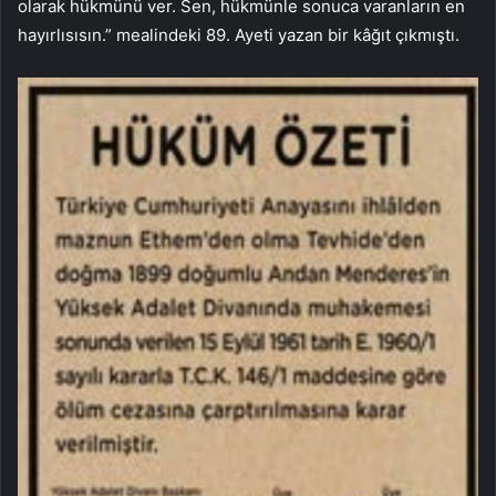
olarak hükmünü ver. Sen, hükmünle sonuca varanların en
hayırlısısın.” mealindeki 89. Ayeti yazan bir kâğıt çıkmıştı.