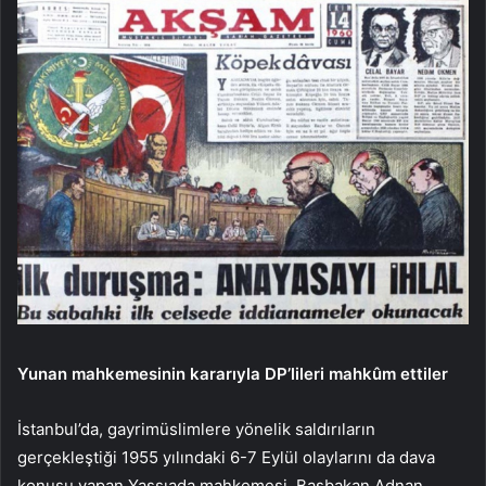
Yunan mahkemesinin kararıyla DP’lileri mahkûm ettiler
İstanbul’da, gayrimüslimlere yönelik saldırıların
gerçekleştiği 1955 yılındaki 6-7 Eylül olaylarını da dava
konusu yapan Yassıada mahkemesi, Başbakan Adnan