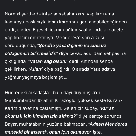
Normal şartlarda infazlar sabaha karşı yapılırdı ama
kamuoyu baskısıyla idam kararının geri alınabileceğinden
endişe eden Egesel, idamın öğlen saatlerinde alelacele
yapılmasını emretmişti. Menderes’e son arzusu
sorulduğunda,
“Şerefle yaşadığımın ve suçsuz
olduğumun bilinmesidir.”
diye cevapladı. İdam sehpasına
çıktığında,
“Vatan sağ olsun.”
dedi. Altından sehpa
çekilirken,
“Allah”
diye bağırdı. O sırada Yassıada’ya
yağmur yağmaya başlamıştı…
Hücredeki arkadaşları bu nidayı duymuşlardı.
Mahkûmlardan İbrahim Kirazoğlu, yüksek sesle Kur’an-ı
Kerim tilavetine başlamıştı. Gelen bir subay,
“Kur’an
okumak için kimden izin aldınız?”
diye sertçe sorunca,
Bayar, muhatabının yüzüne bakmadan,
“Adnan Menderes
mutekid bir insandı, onun için okunuyor işte.