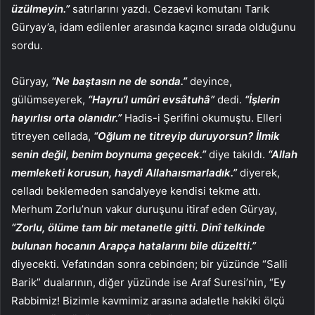
üzülmeyin.”
satırlarını yazdı. Cezaevi komutanı Tarık
Güryay’a, idam edilenler arasında kaçıncı sırada olduğunu
sordu.
Güryay,
“Ne baştasın ne de sonda.”
deyince,
gülümseyerek,
“Hayru’l umûri evsâtuhâ”
dedi.
“İşlerin
hayırlısı orta olanıdır.”
Hadis-i Şerifini okumuştu. Elleri
titreyen cellada,
“Oğlum ne titreyip duruyorsun? İlmik
senin değil, benim boynuma geçecek.”
diye takıldı.
“Allah
memleketi korusun, haydi Allahaısmarladık.”
diyerek,
celladı beklemeden sandalyeye kendisi tekme attı.
Merhum Zorlu’nun vakur duruşunu itiraf eden Güryay,
“Zorlu, ölüme tam bir metanetle gitti. Dinî telkinde
bulunan hocanın Arapça hatalarını bile düzeltti.”
diyecekti. Vefatından sonra cebinden; bir yüzünde “Salli
Barik” dualarının, diğer yüzünde ise Araf Suresi’nin, “Ey
Rabbimiz! Bizimle kavmimiz arasına adaletle hakiki ölçü