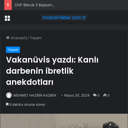
CHP Bilecik İl Başkanlığı’na Atanan Yağmur’a Anahtar Teslim Edilmedi
Menü
Anasayfa
/
Yaşam
Yaşam
Vakanüvis yazdı: Kanlı
darbenin ibretlik
anekdotları
MEHMET HAZBİN KAZBEK
Mayıs 30, 2024
0
0
6 dakika okuma süresi