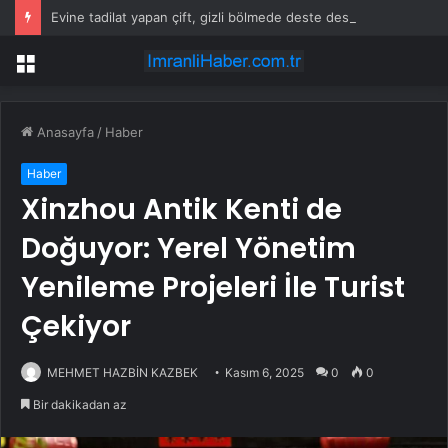
Evine tadilat yapan çift, gizli bölmede deste deste para buldu
Menü
Anasayfa
/
Haber
Haber
Xinzhou Antik Kenti de
Doğuyor: Yerel Yönetim
Yenileme Projeleri İle Turist
Çekiyor
MEHMET HAZBİN KAZBEK
Kasım 6, 2025
0
0
Bir dakikadan az