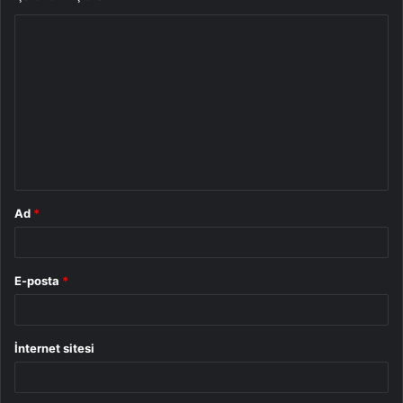
Y
o
r
u
m
*
Ad
*
E-posta
*
İnternet sitesi