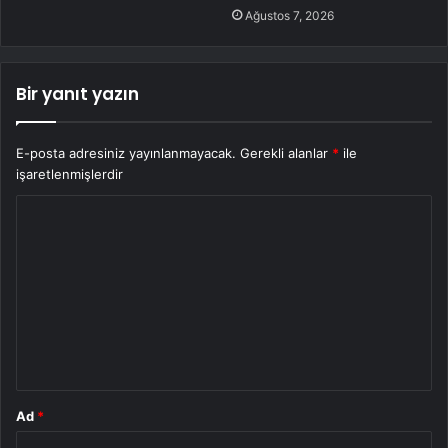
Ağustos 7, 2026
Bir yanıt yazın
E-posta adresiniz yayınlanmayacak.
Gerekli alanlar
*
ile
işaretlenmişlerdir
Y
o
r
u
m
*
Ad
*