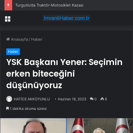
Turgutlu’da Traktör-Motosiklet Kazası
Menü
Anasayfa
/
Haber
Haber
YSK Başkanı Yener: Seçimin
erken biteceğini
düşünüyoruz
HATİCE AKKOYUNLU
Haziran 18, 2023
0
8
1 dakika okuma süresi