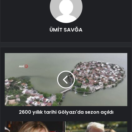
ÜMİT SAVĞA
2600 yıllık tarihi Gölyazı'da sezon açıldı