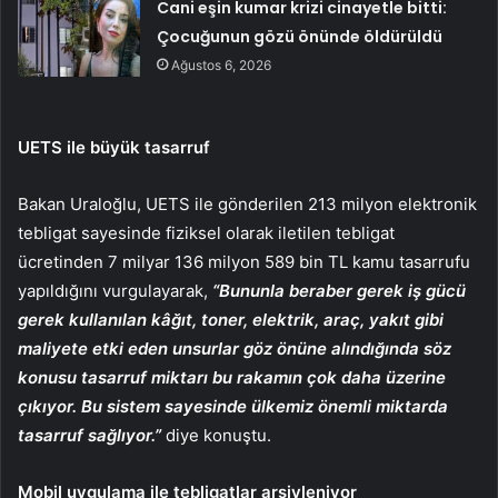
Cani eşin kumar krizi cinayetle bitti:
Çocuğunun gözü önünde öldürüldü
Ağustos 6, 2026
UETS ile büyük tasarruf
Bakan Uraloğlu, UETS ile gönderilen 213 milyon elektronik
tebligat sayesinde fiziksel olarak iletilen tebligat
ücretinden 7 milyar 136 milyon 589 bin TL kamu tasarrufu
yapıldığını vurgulayarak,
“Bununla beraber gerek iş gücü
gerek kullanılan kâğıt, toner, elektrik, araç, yakıt gibi
maliyete etki eden unsurlar göz önüne alındığında söz
konusu tasarruf miktarı bu rakamın çok daha üzerine
çıkıyor. Bu sistem sayesinde ülkemiz önemli miktarda
tasarruf sağlıyor.”
diye konuştu.
Mobil uygulama ile tebligatlar arşivleniyor