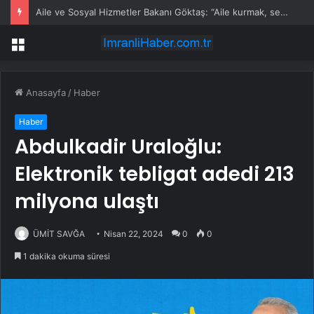
Aile ve Sosyal Hizmetler Bakanı Göktaş: “Aile kurmak, sevgi, sadakat ve sorumluluk üstüne yeni bir hayat kurmaktır”
Menü
Anasayfa
/
Haber
Haber
Abdulkadir Uraloğlu:
Elektronik tebligat adedi 213
milyona ulaştı
ÜMİT SAVĞA
Nisan 22, 2024
0
0
1 dakika okuma süresi