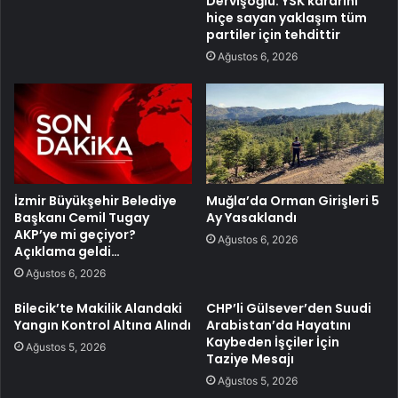
Dervişoğlu: YSK kararını
hiçe sayan yaklaşım tüm
partiler için tehdittir
Ağustos 6, 2026
İzmir Büyükşehir Belediye
Muğla’da Orman Girişleri 5
Başkanı Cemil Tugay
Ay Yasaklandı
AKP’ye mi geçiyor?
Ağustos 6, 2026
Açıklama geldi…
Ağustos 6, 2026
Bilecik’te Makilik Alandaki
CHP’li Gülsever’den Suudi
Yangın Kontrol Altına Alındı
Arabistan’da Hayatını
Kaybeden İşçiler İçin
Ağustos 5, 2026
Taziye Mesajı
Ağustos 5, 2026