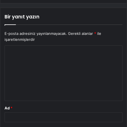
Bir yanıt yazın
E-posta adresiniz yayınlanmayacak.
Gerekli alanlar
*
ile
işaretlenmişlerdir
Y
o
r
u
m
*
Ad
*