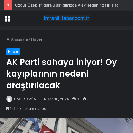
Özgür Özel: İktidara ulaştığımızda Alevilerden rızalık alacağımıza söz veriyorum!
Menü
Anasayfa
/
Haber
Haber
AK Parti sahaya iniyor! Oy
kayıplarının nedeni
araştırılacak
ÜMİT SAVĞA
Nisan 16, 2024
0
0
1 dakika okuma süresi