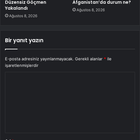
Düzensiz Göçmen
Afganistan’da durum ne?
Yakalandı
Ağustos 8, 2026
Ağustos 8, 2026
Bir yanıt yazın
E-posta adresiniz yayınlanmayacak.
Gerekli alanlar
*
ile
işaretlenmişlerdir
Y
o
r
u
m
*